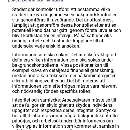
Stadier där kontroller utförs: Att bestämma vilka
stadier i rekryteringsprocessen bakgrundskontroller
ska genomföras är avgörande. Det är oftast mest
lämpligt att genomföra dessa kontroller efter att en
potentiell kandidat har gått igenom första urvalet och
blivit kortlistad för en intervju. På så sätt undviks
onödigt arbete och kostnader kopplade till att
undersöka varje enskild ansökan.
Information som ska sökas: Det är också viktigt att
definiera vilken information som ska sökas under
bakgrundskontrollerna. Vissa positioner kan till
exempel kräva en detaljerad finansiell granskning,
medan andra kan fokusera mer på kriminalregister
eller utbildningsverifiering. Det bör noteras att
informationen som efterfrågas måste vara relevant
och nödvändig för den specifika rollen.
Integritet och samtycke: Arbetsgivaren måste se till
att de fullgör sin skyldighet att skydda individens
uppgifter och respektera deras integritet. Samtycke
bör alltid inhämtas innan några bakgrundskontroller
påbörjas, och arbetssökanden bör informeras om
vilken typ av information som kommer att samlas in