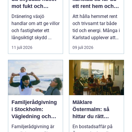
mot fukt och
ett rent hem och
vattenskador
mer tid över
Dränering växjö
Att hålla hemmet rent
handlar om att ge villor
och trivsamt tar både
och fastigheter ett
tid och energi. Många i
långsiktigt skydd ...
Karlstad upplever att
städningen...
11 juli 2026
09 juli 2026
Familjerådgivning
Mäklare
i Stockholm:
Östermalm: så
Vägledning och
hittar du rätt
stöd för relationer
partner för din
Familjerådgivning är
En bostadsaffär på
i kris
bostadsaffär