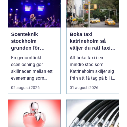
Scenteknik
Boka taxi
stockholm
katrineholm så
grunden för
väljer du rätt taxi
lyckade
för trygga resor
En genomtänkt
Att boka taxi i en
evenemang
scenlösning gör
mindre stad som
skillnaden mellan ett
Katrineholm skiljer sig
evenemang som
från att få tag på bil i
känns trevande och ett
en storstad. Utb...
02 augusti 2026
01 augusti 2026
som verklig...