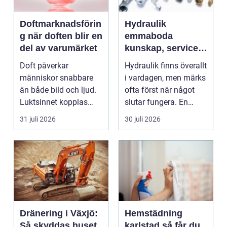
Doftmarknadsförin
Hydraulik
g när doften blir en
emmaboda
del av varumärket
kunskap, service
och rätt lösningar
Doft påverkar
Hydraulik finns överallt
när du behöver
människor snabbare
i vardagen, men märks
dem
än både bild och ljud.
ofta först när något
Luktsinnet kopplas
slutar fungera. En
direkt till hjärnans
läckande slan...
31 juli 2026
30 juli 2026
cent...
Dränering i Växjö:
Hemstädning
Så skyddas huset
karlstad så får du