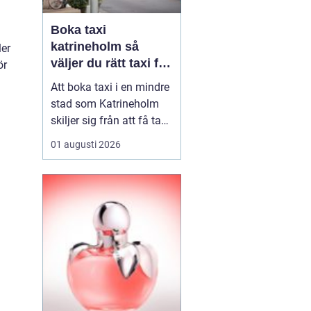
Boka taxi
katrineholm så
ler
väljer du rätt taxi för
ör
trygga resor
Att boka taxi i en mindre
stad som Katrineholm
skiljer sig från att få tag
på bil i en storstad.
01 augusti 2026
Utbudet är mer
överskådligt, men
skillnaden mellan olika
bolag kan vara tydlig.
Den som söker efter
Boka Taxi K...