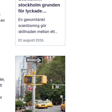
stockholm grunden
för lyckade
t
evenemang
En genomtänkt
 en
scenlösning gör
skillnaden mellan ett
evenemang som känns
02 augusti 2026
trevande och ett som
verkligen landar hos
publiken. När ljud, ljus,
bild och scenbyggnation
samspelar skapas fokus,
energi och trygghet både
er,
för publiken och för dem
lt
på scen. I ...
ör