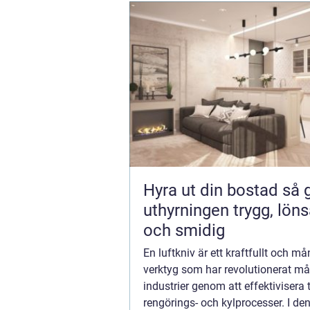
Hyra ut din bostad så gör du
uthyrningen trygg, lön
och smidig
En luftkniv är ett kraftfullt och må
verktyg som har revolutionerat m
industrier genom att effektivisera 
rengörings- och kylprocesser. I de