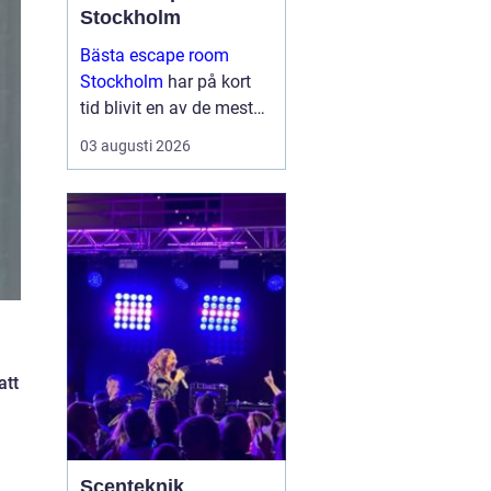
Stockholm
Bästa escape room
Stockholm
har på kort
tid blivit en av de mest
omtyckta aktiviteterna
03 augusti 2026
för vänner, familjer och
företag som vill göra
något annor...
att
Scenteknik