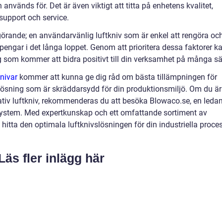
används för. Det är även viktigt att titta på enhetens kvalitet,
support och service.
örande; en användarvänlig luftkniv som är enkel att rengöra oc
engar i det långa loppet. Genom att prioritera dessa faktorer k
g som kommer att bidra positivt till din verksamhet på många sä
knivar
kommer att kunna ge dig råd om bästa tillämpningen för
lösning som är skräddarsydd för din produktionsmiljö. Om du är
itativ luftkniv, rekommenderas du att besöka Blowaco.se, en leda
 system. Med expertkunskap och ett omfattande sortiment av
 hitta den optimala luftknivslösningen för din industriella proce
Läs fler inlägg här