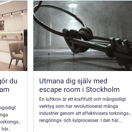
Utmana dig själv med
sam
escape room i Stockholm
En luftkniv är ett kraftfullt och mångsidigt
verktyg som har revolutionerat många
ngsidigt
industrier genom att effektivisera torknings-,
ånga
rengörings- och kylprocesser. I den här
torknings-,
artikeln utforskar vi hur luftknivar fungerar,
n här