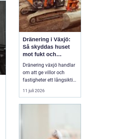
Dränering i Växjö:
Så skyddas huset
mot fukt och
vattenskador
Dränering växjö handlar
om att ge villor och
fastigheter ett långsiktigt
skydd mot fukt, mögel
11 juli 2026
och skador på
husgrunden. Med rätt
utförd markdränering
runt huset minskar
risken för kall och fuktig
k...