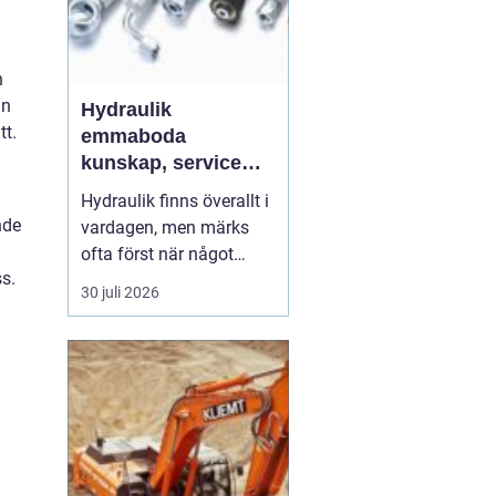
h
an
Hydraulik
tt.
emmaboda
kunskap, service
och rätt lösningar
Hydraulik finns överallt i
när du behöver dem
nde
vardagen, men märks
ofta först när något
ss.
slutar fungera. En
30 juli 2026
läckande slang kan
stoppa en hel skörd,
stillastående maskiner
kan bromsa en industri i
timmar och en trasig
cylinder kan stänga ner
ett helt sågverk. För
företag ...