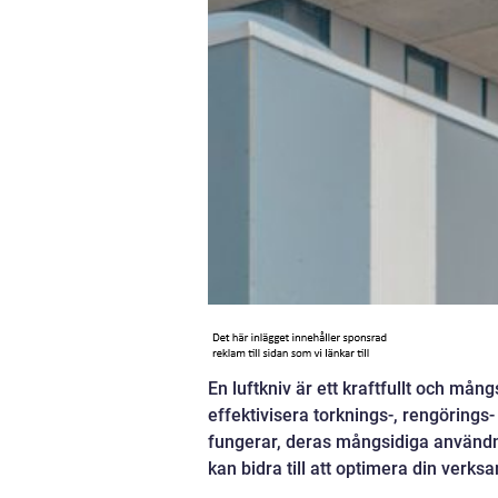
En luftkniv är ett kraftfullt och må
effektivisera torknings-, rengörings- 
fungerar, deras mångsidiga användni
kan bidra till att optimera din verksa