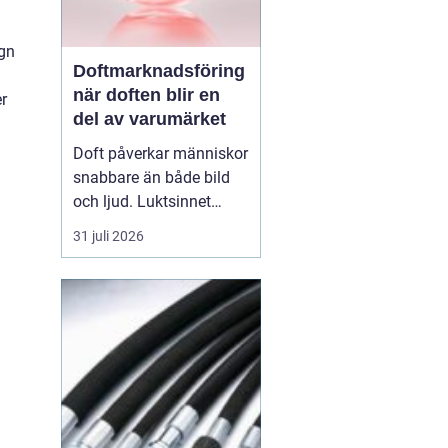
ugn
Doftmarknadsföring
när doften blir en
er
del av varumärket
Doft påverkar människor
snabbare än både bild
och ljud. Luktsinnet
kopplas direkt till
31 juli 2026
hjärnans centrum för
känslor och minnen.
Därför
har
doftmarknadsföring
blivit
ett kraftfullt verktyg
för företag som v...