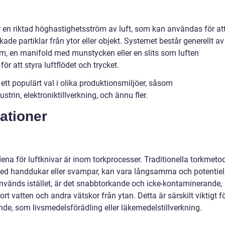
r en riktad höghastighetsström av luft, som kan användas för at
de partiklar från ytor eller objekt. Systemet består generellt av
m, en manifold med munstycken eller en slits som luften
 att styra luftflödet och trycket.
 ett populärt val i olika produktionsmiljöer, såsom
trin, elektroniktillverkning, och ännu fler.
ationer
a för luftknivar är inom torkprocesser. Traditionella torkmetod
med handdukar eller svampar, kan vara långsamma och potentiel
används istället, är det snabbtorkande och icke-kontaminerande,
ort vatten och andra vätskor från ytan. Detta är särskilt viktigt f
nde, som livsmedelsförädling eller läkemedelstillverkning.