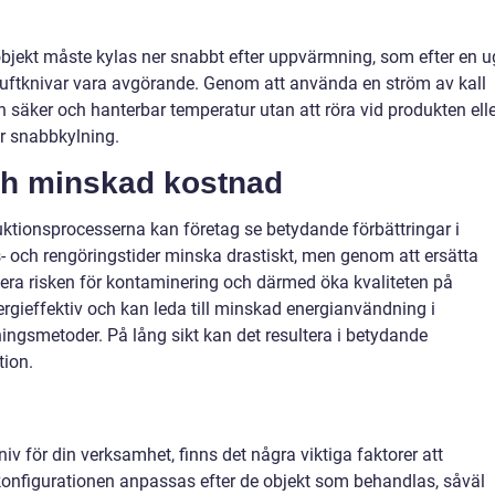
 objekt måste kylas ner snabbt efter uppvärmning, som efter en 
uftknivar vara avgörande. Genom att använda en ström av kall
en säker och hanterbar temperatur utan att röra vid produkten ell
ör snabbkylning.
och minskad kostnad
uktionsprocesserna kan företag se betydande förbättringar i
gs- och rengöringstider minska drastiskt, men genom att ersätta
era risken för kontaminering och därmed öka kvaliteten på
ergieffektiv och kan leda till minskad energianvändning i
ngsmetoder. På lång sikt kan det resultera i betydande
tion.
kniv för din verksamhet, finns det några viktiga faktorer att
konfigurationen anpassas efter de objekt som behandlas, såväl