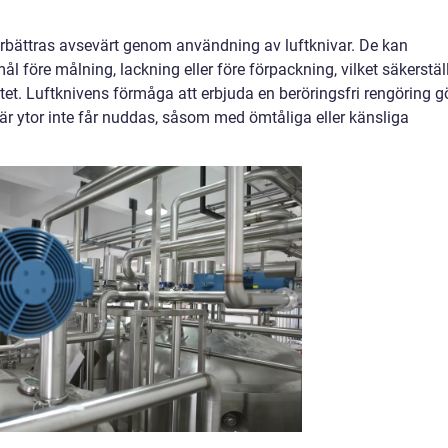
bättras avsevärt genom användning av luftknivar. De kan
före målning, lackning eller före förpackning, vilket säkerstäl
itet. Luftknivens förmåga att erbjuda en beröringsfri rengöring g
är ytor inte får nuddas, såsom med ömtåliga eller känsliga