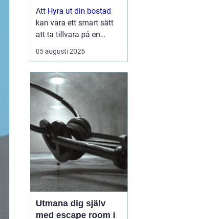
lönsam och smidig
Att
Hyra ut din bostad
kan vara ett smart sätt
att ta tillvara på en
lägenhet eller villa som
05 augusti 2026
står tom, till exempel
under ett
utlandsuppdrag, vid
samboskap eller medan
en ny bostad test...
Utmana dig själv
med escape room i