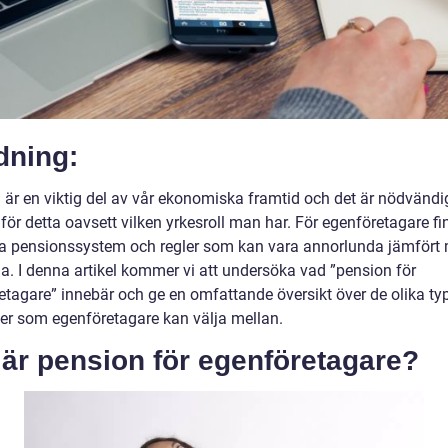
dning:
 är en viktig del av vår ekonomiska framtid och det är nödvändig
för detta oavsett vilken yrkesroll man har. För egenföretagare fi
ka pensionssystem och regler som kan vara annorlunda jämfört
da. I denna artikel kommer vi att undersöka vad ”pension för
etagare” innebär och ge en omfattande översikt över de olika ty
er som egenföretagare kan välja mellan.
är pension för egenföretagare?