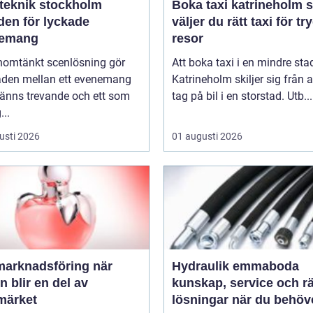
teknik stockholm
Boka taxi katrineholm så
den för lyckade
väljer du rätt taxi för tr
emang
resor
nomtänkt scenlösning gör
Att boka taxi i en mindre st
naden mellan ett evenemang
Katrineholm skiljer sig från a
änns trevande och ett som
tag på bil i en storstad. Utb...
...
usti 2026
01 augusti 2026
arknadsföring när
Hydraulik emmaboda
n blir en del av
kunskap, service och rä
märket
lösningar när du behöv