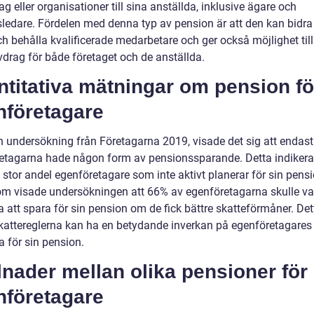
ag eller organisationer till sina anställda, inklusive ägare och
ledare. Fördelen med denna typ av pension är att den kan bidra t
h behålla kvalificerade medarbetare och ger också möjlighet till
vdrag för både företaget och de anställda.
titativa mätningar om pension fö
nföretagare
en undersökning från Företagarna 2019, visade det sig att endas
etagarna hade någon form av pensionssparande. Detta indikerar
 stor andel egenföretagare som inte aktivt planerar för sin pensi
m visade undersökningen att 66% av egenföretagarna skulle va
 att spara för sin pension om de fick bättre skatteförmåner. Det
skattereglerna kan ha en betydande inverkan på egenföretagares
a för sin pension.
lnader mellan olika pensioner för
nföretagare