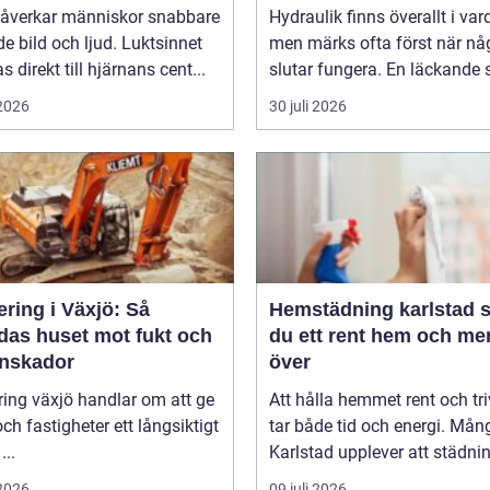
dem
påverkar människor snabbare
Hydraulik finns överallt i va
e bild och ljud. Luktsinnet
men märks ofta först när nå
s direkt till hjärnans cent...
slutar fungera. En läckande s
 2026
30 juli 2026
ring i Växjö: Så
Hemstädning karlstad så får
das huset mot fukt och
du ett rent hem och mer
enskador
över
ing växjö handlar om att ge
Att hålla hemmet rent och tr
 och fastigheter ett långsiktigt
tar både tid och energi. Mån
...
Karlstad upplever att städnin
 2026
09 juli 2026