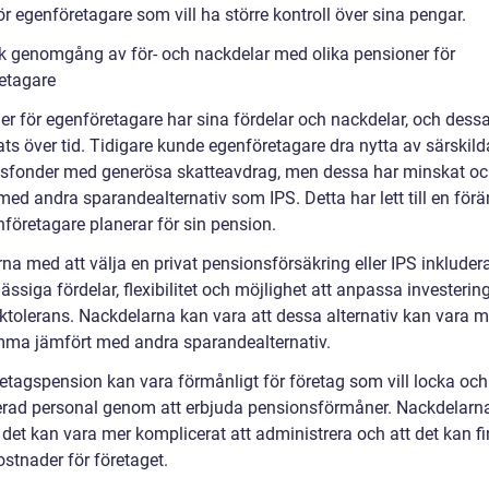
ör egenföretagare som vill ha större kontroll över sina pengar.
sk genomgång av för- och nackdelar med olika pensioner för
etagare
er för egenföretagare har sina fördelar och nackdelar, och dess
ts över tid. Tidigare kunde egenföretagare dra nytta av särskild
sfonder med generösa skatteavdrag, men dessa har minskat o
med andra sparandealternativ som IPS. Detta har lett till en förä
nföretagare planerar för sin pension.
na med att välja en privat pensionsförsäkring eller IPS inkluder
ssiga fördelar, flexibilitet och möjlighet att anpassa investering
sktolerans. Nackdelarna kan vara att dessa alternativ kan vara m
ma jämfört med andra sparandealternativ.
retagspension kan vara förmånligt för företag som vill locka och
cerad personal genom att erbjuda pensionsförmåner. Nackdelarn
 det kan vara mer komplicerat att administrera och att det kan f
stnader för företaget.