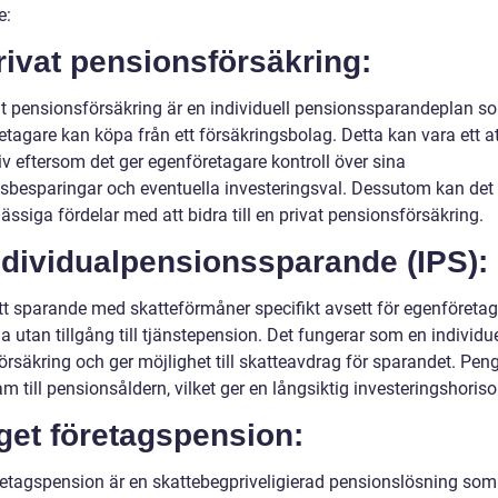
e:
rivat pensionsförsäkring:
at pensionsförsäkring är en individuell pensionssparandeplan s
tagare kan köpa från ett försäkringsbolag. Detta kan vara ett at
iv eftersom det ger egenföretagare kontroll över sina
sbesparingar och eventuella investeringsval. Dessutom kan det
ssiga fördelar med att bidra till en privat pensionsförsäkring.
ndividualpensionssparande (IPS):
ett sparande med skatteförmåner specifikt avsett för egenföreta
a utan tillgång till tjänstepension. Det fungerar som en individue
örsäkring och ger möjlighet till skatteavdrag för sparandet. Pen
am till pensionsåldern, vilket ger en långsiktig investeringshoriso
get företagspension:
retagspension är en skattebegpriveligierad pensionslösning som