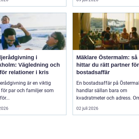
jerådgivning i
Mäklare Östermalm: så
kholm: Vägledning och
hittar du rätt partner fö
för relationer i kris
bostadsaffär
erådgivning är en viktig
En bostadsaffär på Österm
 för par och familjer som
handlar sällan bara om
för...
kvadratmeter och adress. Om
 2026
02 juli 2026