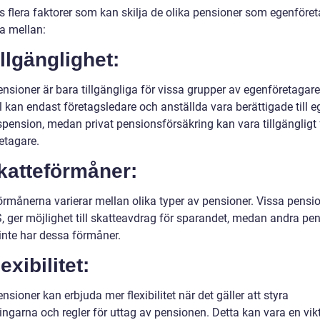
ns flera faktorer som kan skilja de olika pensioner som egenföre
ja mellan:
illgänglighet:
nsioner är bara tillgängliga för vissa grupper av egenföretagare.
 kan endast företagsledare och anställda vara berättigade till e
pension, medan privat pensionsförsäkring kan vara tillgängligt f
etagare.
katteförmåner:
örmånerna varierar mellan olika typer av pensioner. Vissa pensio
, ger möjlighet till skatteavdrag för sparandet, medan andra pe
inte har dessa förmåner.
lexibilitet:
nsioner kan erbjuda mer flexibilitet när det gäller att styra
ingarna och regler för uttag av pensionen. Detta kan vara en vik