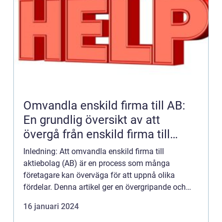
Omvandla enskild firma till AB:
En grundlig översikt av att
övergå från enskild firma till
aktiebolag
Inledning: Att omvandla enskild firma till
aktiebolag (AB) är en process som många
företagare kan överväga för att uppnå olika
fördelar. Denna artikel ger en övergripande och
grundlig översikt av denna omvandlingsprocess,
16 januari 2024
samt presenterar olika typer...