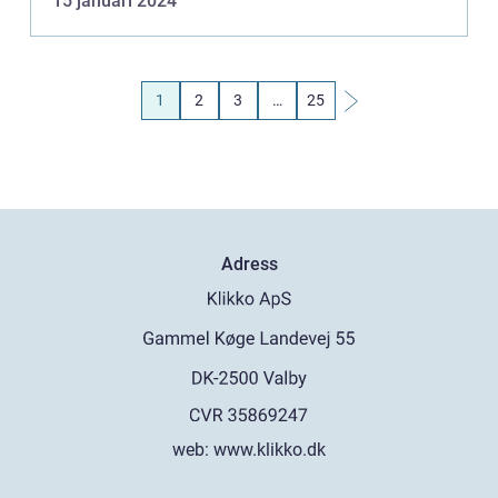
15 januari 2024
ensamrätt till event...
1
2
3
…
25
Adress
web:
www.klikko.dk