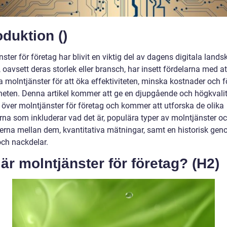
oduktion ()
ster för företag har blivit en viktig del av dagens digitala lands
 oavsett deras storlek eller bransch, har insett fördelarna med at
 molntjänster för att öka effektiviteten, minska kostnader och f
heten. Denna artikel kommer att ge en djupgående och högkvalit
t över molntjänster för företag och kommer att utforska de olika
rna som inkluderar vad det är, populära typer av molntjänster o
derna mellan dem, kvantitativa mätningar, samt en historisk g
och nackdelar.
är molntjänster för företag? (H2)