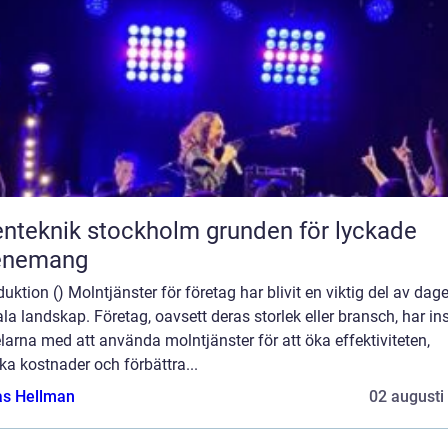
eknik stockholm grunden för lyckade
enemang
duktion () Molntjänster för företag har blivit en viktig del av dag
ala landskap. Företag, oavsett deras storlek eller bransch, har ins
larna med att använda molntjänster för att öka effektiviteten,
a kostnader och förbättra...
as Hellman
02 augusti