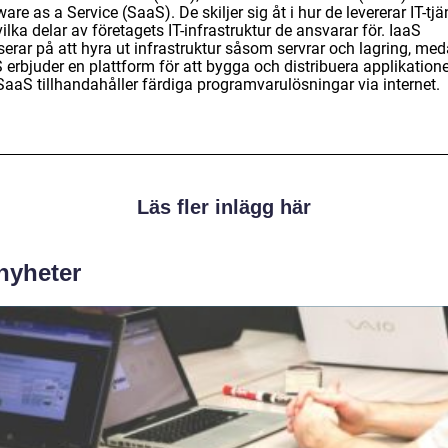
are as a Service (SaaS). De skiljer sig åt i hur de levererar IT-tjä
ilka delar av företagets IT-infrastruktur de ansvarar för. IaaS
serar på att hyra ut infrastruktur såsom servrar och lagring, me
erbjuder en plattform för att bygga och distribuera applikatione
SaaS tillhandahåller färdiga programvarulösningar via internet.
Läs fler inlägg här
 nyheter