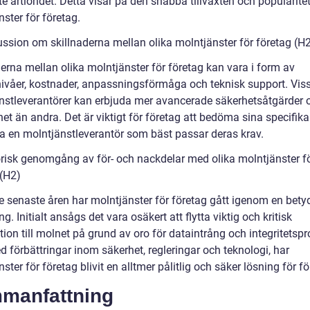
e årtiondet. Detta visar på den snabba tillväxten och popularite
ster för företag.
ussion om skillnaderna mellan olika molntjänster för företag (H
erna mellan olika molntjänster för företag kan vara i form av
nivåer, kostnader, anpassningsförmåga och teknisk support. Vis
nstleverantörer kan erbjuda mer avancerade säkerhetsåtgärder 
et än andra. Det är viktigt för företag att bedöma sina specifik
ja en molntjänstleverantör som bäst passar deras krav.
orisk genomgång av för- och nackdelar med olika molntjänster f
 (H2)
e senaste åren har molntjänster för företag gått igenom en bet
ng. Initialt ansågs det vara osäkert att flytta viktig och kritisk
ion till molnet på grund av oro för dataintrång och integritetsp
 förbättringar inom säkerhet, regleringar och teknologi, har
ster för företag blivit en alltmer pålitlig och säker lösning för fö
manfattning