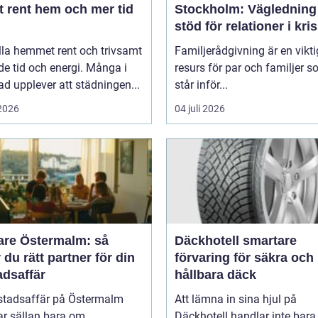
t rent hem och mer tid
Stockholm: Vägledning
stöd för relationer i kris
lla hemmet rent och trivsamt
Familjerådgivning är en vikti
de tid och energi. Många i
resurs för par och familjer 
ad upplever att städningen...
står inför...
 2026
04 juli 2026
are Östermalm: så
Däckhotell smartare
r du rätt partner för din
förvaring för säkra och
adsaffär
hållbara däck
stadsaffär på Östermalm
Att lämna in sina hjul på
ar sällan bara om
Däckhotell handlar inte bar