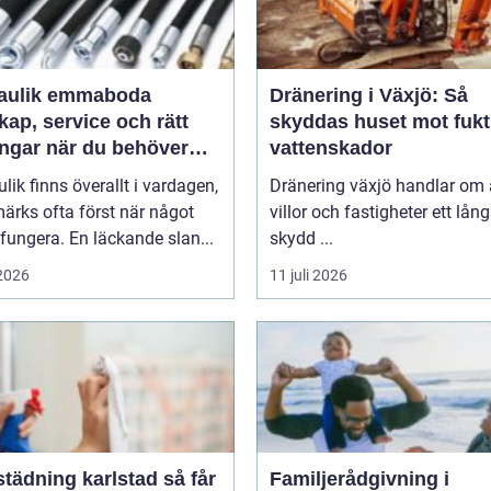
aulik emmaboda
Dränering i Växjö: Så
ap, service och rätt
skyddas huset mot fukt
ingar när du behöver
vattenskador
lik finns överallt i vardagen,
Dränering växjö handlar om 
ärks ofta först när något
villor och fastigheter ett lång
 fungera. En läckande slan...
skydd ...
 2026
11 juli 2026
dning karlstad så får
Familjerådgivning i