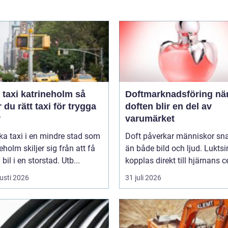
taxi katrineholm så
Doftmarknadsföring när
r du rätt taxi för trygga
doften blir en del av
r
varumärket
ka taxi i en mindre stad som
Doft påverkar människor sn
eholm skiljer sig från att få
än både bild och ljud. Luktsi
bil i en storstad. Utb...
kopplas direkt till hjärnans ce
usti 2026
31 juli 2026