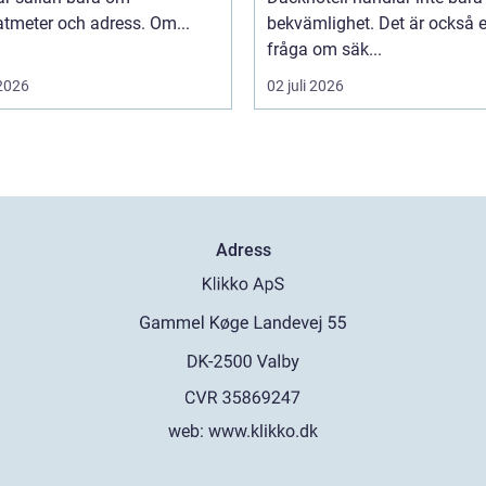
tmeter och adress. Om...
bekvämlighet. Det är också 
fråga om säk...
 2026
02 juli 2026
Adress
web:
www.klikko.dk