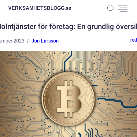
VERKSAMHETSBLOGG.
se
olntjänster för företag: En grundlig översi
red
ember 2023
Jon Larsson