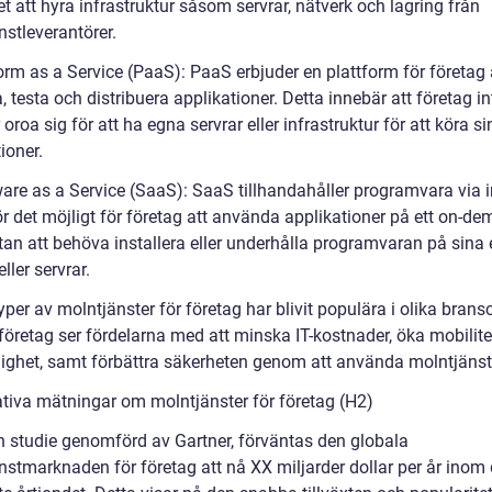
t att hyra infrastruktur såsom servrar, nätverk och lagring från
nstleverantörer.
orm as a Service (PaaS): PaaS erbjuder en plattform för företag 
, testa och distribuera applikationer. Detta innebär att företag in
oroa sig för att ha egna servrar eller infrastruktur för att köra si
ioner.
ware as a Service (SaaS): SaaS tillhandahåller programvara via i
ör det möjligt för företag att använda applikationer på ett on-d
utan att behöva installera eller underhålla programvaran på sina
eller servrar.
per av molntjänster för företag har blivit populära i olika bransc
öretag ser fördelarna med att minska IT-kostnader, öka mobilite
glighet, samt förbättra säkerheten genom att använda molntjänst
ativa mätningar om molntjänster för företag (H2)
en studie genomförd av Gartner, förväntas den globala
nstmarknaden för företag att nå XX miljarder dollar per år inom 