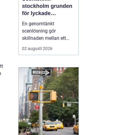
stockholm grunden
för lyckade
evenemang
En genomtänkt
scenlösning gör
skillnaden mellan ett
evenemang som känns
02 augusti 2026
trevande och ett som
verkligen landar hos
tt
publiken. När ljud, ljus,
n
bild och scenbyggnation
samspelar skapas fokus,
energi och trygghet både
för publiken och för dem
på scen. I ...