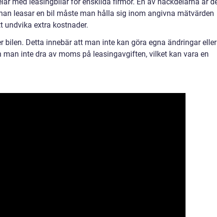
lar med leasingbilar för enskilda firmor. En av nackdelarna är d
r man leasar en bil måste man hålla sig inom angivna mätvärden
t undvika extra kostnader.
 bilen. Detta innebär att man inte kan göra egna ändringar eller
 man inte dra av moms på leasingavgiften, vilket kan vara en