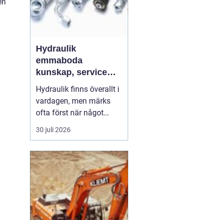
en
Hydraulik
emmaboda
kunskap, service
och rätt lösningar
Hydraulik finns överallt i
när du behöver dem
vardagen, men märks
ofta först när något
slutar fungera. En
30 juli 2026
läckande slang kan
stoppa en hel skörd,
stillastående maskiner
kan bromsa en industri i
timmar och en trasig
cylinder kan stänga ner
ett helt sågverk. För
företag ...