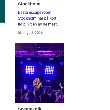
Stockholm
Bästa escape room
Stockholm
har på kort
tid blivit en av de mest
omtyckta aktiviteterna
03 augusti 2026
för vänner, familjer och
företag som vill göra
något annor...
Scenteknik