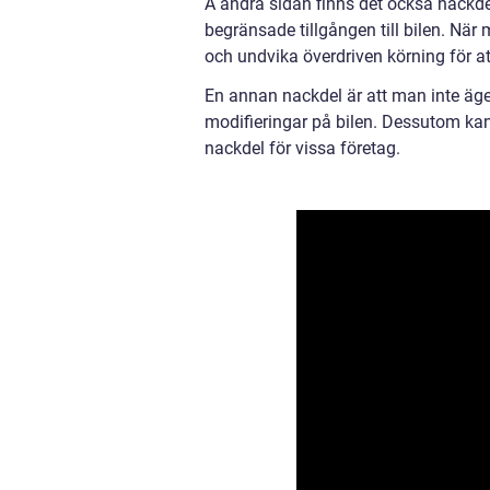
Å andra sidan finns det också nackde
begränsade tillgången till bilen. Nä
och undvika överdriven körning för at
En annan nackdel är att man inte äger
modifieringar på bilen. Dessutom kan
nackdel för vissa företag.