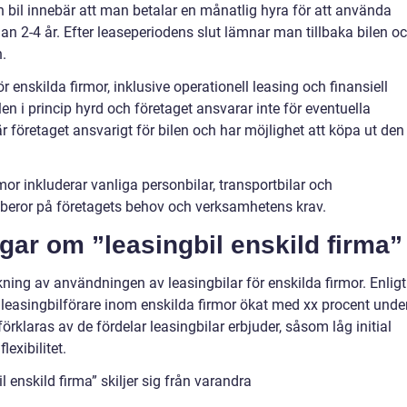
 en bil innebär att man betalar en månatlig hyra för att använda
llan 2-4 år. Efter leaseperiodens slut lämnar man tillbaka bilen o
n.
ör enskilda firmor, inklusive operationell leasing och finansiell
len i princip hyrd och företaget ansvarar inte för eventuella
 är företaget ansvarigt för bilen och har möjlighet att köpa ut den
mor inkluderar vanliga personbilar, transportbilar och
 beror på företagets behov och verksamhetens krav.
gar om ”leasingbil enskild firma”
ning av användningen av leasingbilar för enskilda firmor. Enligt
 leasingbilförare inom enskilda firmor ökat med xx procent unde
förklaras av de fördelar leasingbilar erbjuder, såsom låg initial
lexibilitet.
 enskild firma” skiljer sig från varandra