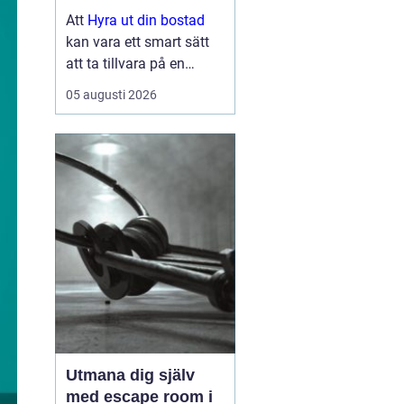
lönsam och smidig
Att
Hyra ut din bostad
kan vara ett smart sätt
att ta tillvara på en
lägenhet eller villa som
05 augusti 2026
står tom, till exempel
under ett
utlandsuppdrag, vid
samboskap eller medan
en ny bostad test...
Utmana dig själv
med escape room i