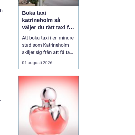
ch
Boka taxi
katrineholm så
väljer du rätt taxi för
trygga resor
Att boka taxi i en mindre
stad som Katrineholm
skiljer sig från att få tag
på bil i en storstad.
01 augusti 2026
Utbudet är mer
överskådligt, men
skillnaden mellan olika
bolag kan vara tydlig.
Den som söker efter
r
Boka Taxi K...