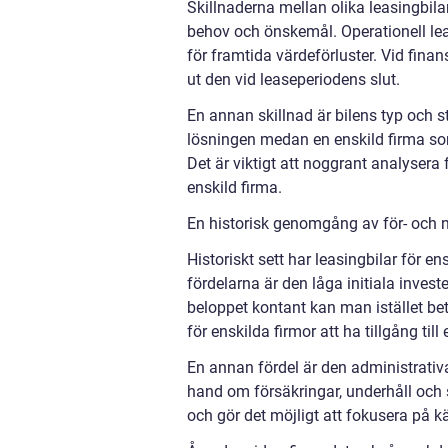
Skillnaderna mellan olika leasingbil
behov och önskemål. Operationell leas
för framtida värdeförluster. Vid finan
ut den vid leaseperiodens slut.
En annan skillnad är bilens typ och s
lösningen medan en enskild firma so
Det är viktigt att noggrant analysera 
enskild firma.
En historisk genomgång av för- och n
Historiskt sett har leasingbilar för e
fördelarna är den låga initiala invest
beloppet kontant kan man istället be
för enskilda firmor att ha tillgång ti
En annan fördel är den administrativ
hand om försäkringar, underhåll och 
och gör det möjligt att fokusera på k