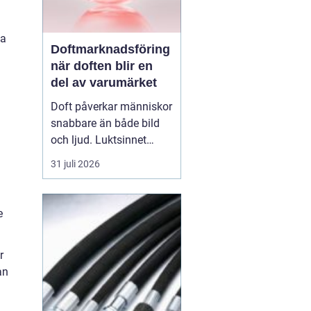
pa
Doftmarknadsföring
när doften blir en
del av varumärket
Doft påverkar människor
snabbare än både bild
och ljud. Luktsinnet
kopplas direkt till
31 juli 2026
hjärnans centrum för
känslor och minnen.
Därför
har
e
doftmarknadsföring
blivit
ett kraftfullt verktyg
r
för företag som v...
an