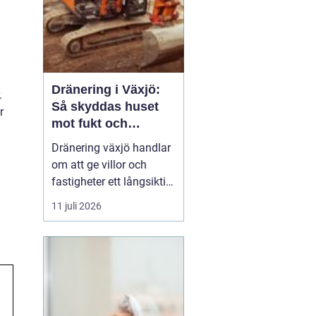
Dränering i Växjö:
.
Så skyddas huset
r
mot fukt och
vattenskador
Dränering växjö handlar
om att ge villor och
fastigheter ett långsiktigt
skydd mot fukt, mögel
11 juli 2026
och skador på
husgrunden. Med rätt
utförd markdränering
runt huset minskar
risken för kall och fuktig
k...