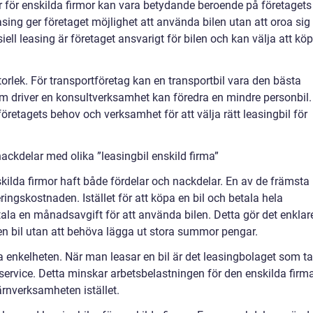
ar för enskilda firmor kan vara betydande beroende på företagets
ing ger företaget möjlighet att använda bilen utan att oroa sig
siell leasing är företaget ansvarigt för bilen och kan välja att kö
torlek. För transportföretag kan en transportbil vara den bästa
m driver en konsultverksamhet kan föredra en mindre personbil.
företagets behov och verksamhet för att välja rätt leasingbil för
ackdelar med olika ”leasingbil enskild firma”
nskilda firmor haft både fördelar och nackdelar. En av de främsta
eringskostnaden. Istället för att köpa en bil och betala hela
tala en månadsavgift för att använda bilen. Detta gör det enklar
ll en bil utan att behöva lägga ut stora summor pengar.
a enkelheten. När man leasar en bil är det leasingbolaget som ta
service. Detta minskar arbetsbelastningen för den enskilda firm
ärnverksamheten istället.