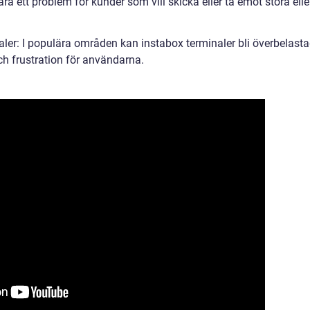
a ett problem för kunder som vill skicka eller ta emot stora elle
aler: I populära områden kan instabox terminaler bli överbelasta
 och frustration för användarna.