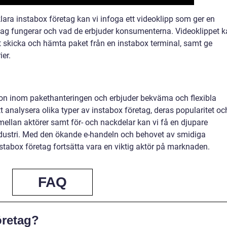
rklara instabox företag kan vi infoga ett videoklipp som ger en
etag fungerar och vad de erbjuder konsumenterna. Videoklippet 
tt skicka och hämta paket från en instabox terminal, samt ge
er.
ution inom pakethanteringen och erbjuder bekväma och flexibla
 analysera olika typer av instabox företag, deras popularitet oc
mellan aktörer samt för- och nackdelar kan vi få en djupare
dustri. Med den ökande e-handeln och behovet av smidiga
tabox företag fortsätta vara en viktig aktör på marknaden.
FAQ
öretag?