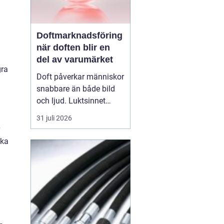
Doftmarknadsföring
när doften blir en
del av varumärket
gra
Doft påverkar människor
snabbare än både bild
och ljud. Luktsinnet
kopplas direkt till
31 juli 2026
hjärnans centrum för
känslor och minnen.
ska
Därför
har
doftmarknadsföring
blivit
ett kraftfullt verktyg
för företag som v...