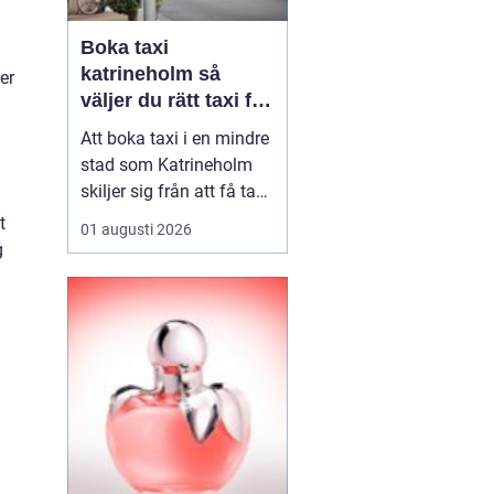
Boka taxi
katrineholm så
er
väljer du rätt taxi för
trygga resor
Att boka taxi i en mindre
stad som Katrineholm
skiljer sig från att få tag
på bil i en storstad.
t
01 augusti 2026
Utbudet är mer
g
överskådligt, men
skillnaden mellan olika
bolag kan vara tydlig.
Den som söker efter
Boka Taxi K...