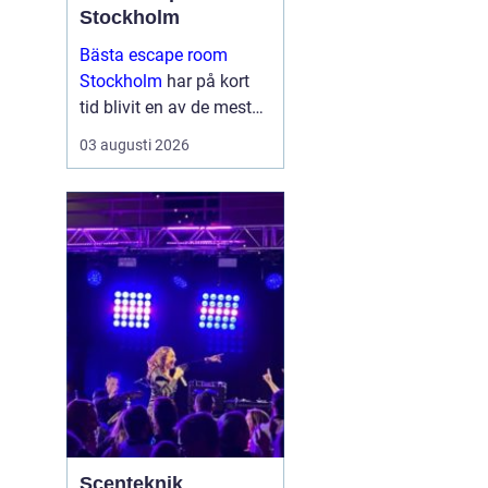
Stockholm
Bästa escape room
Stockholm
har på kort
tid blivit en av de mest
omtyckta aktiviteterna
03 augusti 2026
för vänner, familjer och
företag som vill göra
något annor...
Scenteknik