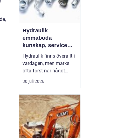
r
de,
Hydraulik
emmaboda
kunskap, service
och rätt lösningar
Hydraulik finns överallt i
när du behöver dem
vardagen, men märks
ofta först när något
slutar fungera. En
30 juli 2026
läckande slang kan
stoppa en hel skörd,
stillastående maskiner
kan bromsa en industri i
timmar och en trasig
cylinder kan stänga ner
ett helt sågverk. För
företag ...