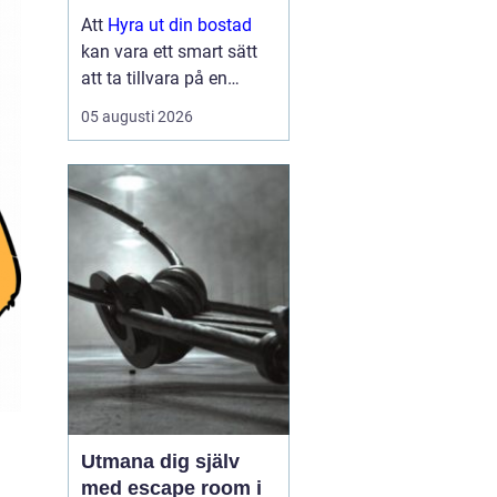
lönsam och smidig
Att
Hyra ut din bostad
kan vara ett smart sätt
att ta tillvara på en
lägenhet eller villa som
05 augusti 2026
står tom, till exempel
under ett
utlandsuppdrag, vid
samboskap eller medan
en ny bostad test...
Utmana dig själv
med escape room i