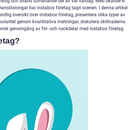
n viktig och ibland utmanande del av vår vardag. Med ökande e-
nslösningar har instabox företag tagit scenen. I denna artikel
ndlig översikt över instabox företag, presentera olika typer av
pularitet genom kvantitativa mätningar, diskutera skillnaderna
torisk genomgång av för- och nackdelar med instabox företag.
etag?