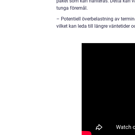
paket som kan hanteras. Detta kan var
tunga föremål.
– Potentiell överbelastning av termin
vilket kan leda till längre väntetider