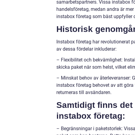
samarbetspartners. Vissa instabox f
handelsföretag, medan andra är mer al
instabox företag som bäst uppfyller 
Historisk genomgån
Instabox företag har revolutionerat 
av dessa fördelar inkluderar:
– Flexibilitet och bekvämlighet: Ins
skicka paket när som helst, vilket el
– Minskat behov av återleveranser: G
instabox företag behovet av att göra 
returneras till avsändaren.
Samtidigt finns de
instabox företag:
– Begränsningar i paketstorlek: Vissa