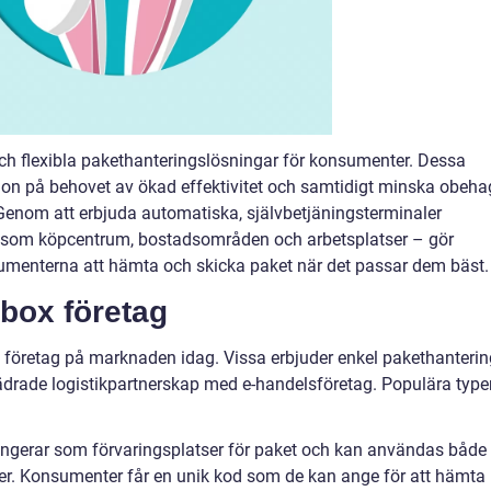
ch flexibla pakethanteringslösningar för konsumenter. Dessa
on på behovet av ökad effektivitet och samtidigt minska obeha
. Genom att erbjuda automatiska, självbetjäningsterminaler
såsom köpcentrum, bostadsområden och arbetsplatser – gör
sumenterna att hämta och skicka paket när det passar dem bäst.
abox företag
ox företag på marknaden idag. Vissa erbjuder enkel pakethanterin
jädrade logistikpartnerskap med e-handelsföretag. Populära type
fungerar som förvaringsplatser för paket och kan användas både
ser. Konsumenter får en unik kod som de kan ange för att hämta