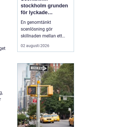
stockholm grunden
för lyckade
evenemang
En genomtänkt
scenlösning gör
skillnaden mellan ett
evenemang som känns
02 augusti 2026
get
trevande och ett som
verkligen landar hos
publiken. När ljud, ljus,
bild och scenbyggnation
samspelar skapas fokus,
energi och trygghet både
för publiken och för dem
g,
på scen. I ...
r