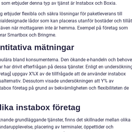
g som erbjuder denna typ av tjänst är Instabox och Boxia.
 erbjuder flexibla och säkra lösningar för paketleverans till
aldesignade lådor som kan placeras utanför bostäder och tillåt
, även när mottagaren inte är hemma. Exempel på företag som
derar Smartbox och Bringme.
ntitativa mätningar
populära bland konsumenterna. Den ökande e-handeln och behove
har drivit efterfrågan på dessa tjänster. Enligt en undersöknin
etag] uppgav X%X av de tillfrågade att de använder instabox
salternativ. Dessutom visade undersökningen att Y% av
abox företag på grund av bekvämligheten och flexibiliteten de
lika instabox företag
nande grundläggande tjänster, finns det skillnader mellan olika
vändarupplevelse, placering av terminaler, öppettider och