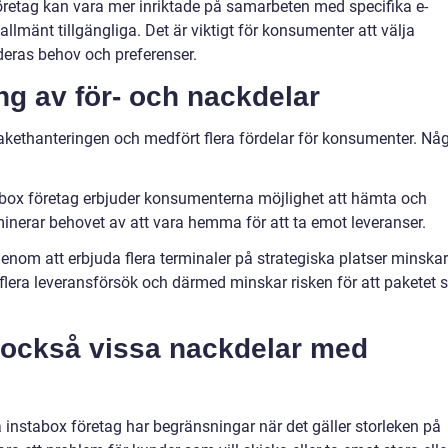
öretag kan vara mer inriktade på samarbeten med specifika e-
lmänt tillgängliga. Det är viktigt för konsumenter att välja
deras behov och preferenser.
g av för- och nackdelar
pakethanteringen och medfört flera fördelar för konsumenter. Nå
tabox företag erbjuder konsumenterna möjlighet att hämta och
iminerar behovet av att vara hemma för att ta emot leveranser.
enom att erbjuda flera terminaler på strategiska platser minskar
flera leveransförsök och därmed minskar risken för att paketet 
t också vissa nackdelar med
 instabox företag har begränsningar när det gäller storleken på