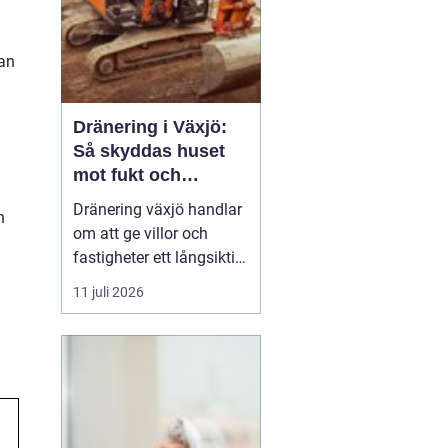
kan
Dränering i Växjö:
Så skyddas huset
mot fukt och
vattenskador
Dränering växjö handlar
h
om att ge villor och
fastigheter ett långsiktigt
skydd mot fukt, mögel
11 juli 2026
och skador på
husgrunden. Med rätt
utförd markdränering
runt huset minskar
risken för kall och fuktig
k...