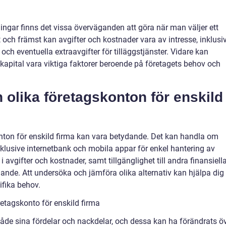
ingar finns det vissa överväganden att göra när man väljer ett
t och främst kan avgifter och kostnader vara av intresse, inklusi
och eventuella extraavgifter för tilläggstjänster. Vidare kan
kapital vara viktiga faktorer beroende på företagets behov och
 olika företagskonton för enskild
nton för enskild firma kan vara betydande. Det kan handla om
 inklusive internetbank och mobila appar för enkel hantering av
i avgifter och kostnader, samt tillgänglighet till andra finansiell
jande. Att undersöka och jämföra olika alternativ kan hjälpa dig 
ifika behov.
retagskonto för enskild firma
både sina fördelar och nackdelar, och dessa kan ha förändrats ö