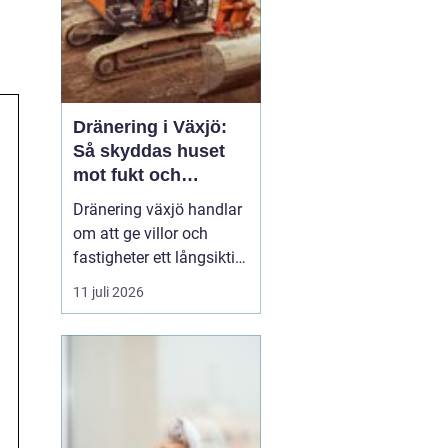
Dränering i Växjö:
Så skyddas huset
mot fukt och
vattenskador
Dränering växjö handlar
om att ge villor och
fastigheter ett långsiktigt
skydd mot fukt, mögel
11 juli 2026
och skador på
husgrunden. Med rätt
utförd markdränering
runt huset minskar
risken för kall och fuktig
k...