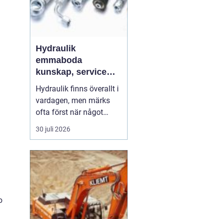
Hydraulik
emmaboda
kunskap, service
och rätt lösningar
Hydraulik finns överallt i
när du behöver dem
vardagen, men märks
ofta först när något
slutar fungera. En
30 juli 2026
läckande slang kan
stoppa en hel skörd,
stillastående maskiner
kan bromsa en industri i
timmar och en trasig
cylinder kan stänga ner
o
ett helt sågverk. För
företag ...