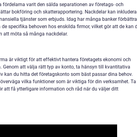
sta fördelarna varit den sälda separationen av företags- och
rlättar bokföring och skatterapportering. Nackdelar kan inkludera
ansiella tjänster som erbjuds. Idag har många banker förbättra
a de specifika behoven hos enskilda firmor, vilket gör att de kan 
tan att möta så många nackdelar.
irma är viktigt för att effektivt hantera företagets ekonomi och
 Genom att välja rätt typ av konto, ta hänsyn till kvantitativa
iv kan du hitta det företagskonto som bäst passar dina behov.
 överväga vilka funktioner som är viktiga för din verksamhet. Ta
ör att få ytterligare information och råd när du väljer ditt