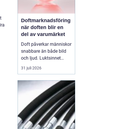
t
Doftmarknadsföring
dra
när doften blir en
del av varumärket
Doft påverkar människor
snabbare än både bild
och ljud. Luktsinnet
kopplas direkt till
31 juli 2026
hjärnans centrum för
känslor och minnen.
Därför
har
doftmarknadsföring
blivit
ett kraftfullt verktyg
för företag som v...