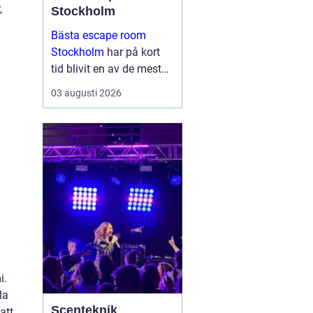
,
Stockholm
Bästa escape room
Stockholm
har på kort
tid blivit en av de mest
omtyckta aktiviteterna
03 augusti 2026
för vänner, familjer och
företag som vill göra
något annor...
i.
la
Scenteknik
att