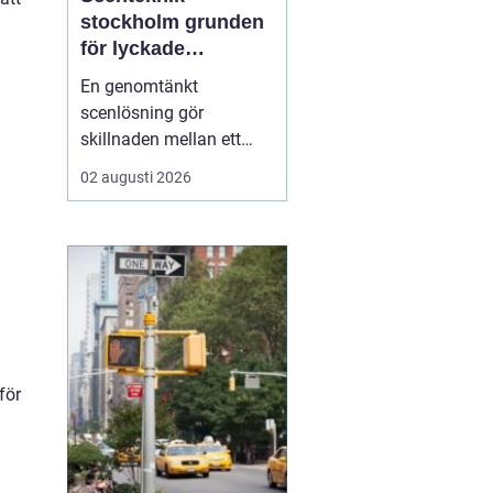
stockholm grunden
för lyckade
evenemang
En genomtänkt
scenlösning gör
skillnaden mellan ett
evenemang som känns
02 augusti 2026
trevande och ett som
verkligen landar hos
publiken. När ljud, ljus,
bild och scenbyggnation
samspelar skapas fokus,
energi och trygghet både
för publiken och för dem
på scen. I ...
för