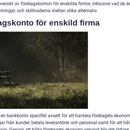
versikt av företagskonton för enskilda firmor, inklusive vad de är
tningar, och skillnaderna mellan olika alternativ.
agskonto för enskild firma
r en bankkonto specifikt avsett för att hantera företagets ekonom
ar från kunder, betala leverantörer och personal samt för att hål
on. Genom att hålla företagets ekonomi separat blir det lättare 