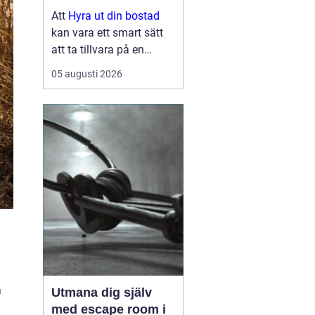
lönsam och smidig
Att
Hyra ut din bostad
kan vara ett smart sätt
att ta tillvara på en
lägenhet eller villa som
05 augusti 2026
står tom, till exempel
under ett
utlandsuppdrag, vid
samboskap eller medan
en ny bostad test...
å
Utmana dig själv
med escape room i