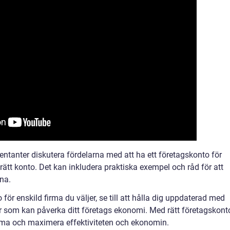
sentanter diskutera fördelarna med att ha ett företagskonto för
a rätt konto. Det kan inkludera praktiska exempel och råd för att
rna.
 för enskild firma du väljer, se till att hålla dig uppdaterad med
ar som kan påverka ditt företags ekonomi. Med rätt företagskont
irma och maximera effektiviteten och ekonomin.