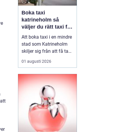
Boka taxi
katrineholm så
ve
väljer du rätt taxi för
trygga resor
Att boka taxi i en mindre
stad som Katrineholm
skiljer sig från att få tag
på bil i en storstad.
01 augusti 2026
Utbudet är mer
överskådligt, men
skillnaden mellan olika
bolag kan vara tydlig.
Den som söker efter
a
Boka Taxi K...
att
ver