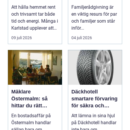
mer tid över
stöd för relationer
Att hålla hemmet rent
Familjerådgivning är
i kris
och trivsamt tar både
en viktig resurs för par
tid och energi. Många i
och familjer som står
Karlstad upplever att
inför...
städningen...
09 juli 2026
04 juli 2026
Mäklare
Däckhotell
Östermalm: så
smartare förvaring
hittar du rätt
för säkra och
partner för din
hållbara däck
En bostadsaffär på
Att lämna in sina hjul
bostadsaffär
Östermalm handlar
på Däckhotell handlar
sällan bara om
inte bara om