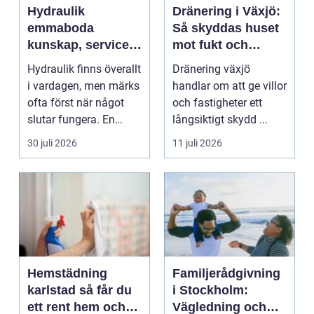
Hydraulik
Dränering i Växjö:
emmaboda
Så skyddas huset
kunskap, service
mot fukt och
och rätt lösningar
vattenskador
Hydraulik finns överallt
Dränering växjö
när du behöver
i vardagen, men märks
handlar om att ge villor
dem
ofta först när något
och fastigheter ett
slutar fungera. En
långsiktigt skydd ...
läckande slan...
30 juli 2026
11 juli 2026
Hemstädning
Familjerådgivning
karlstad så får du
i Stockholm:
ett rent hem och
Vägledning och