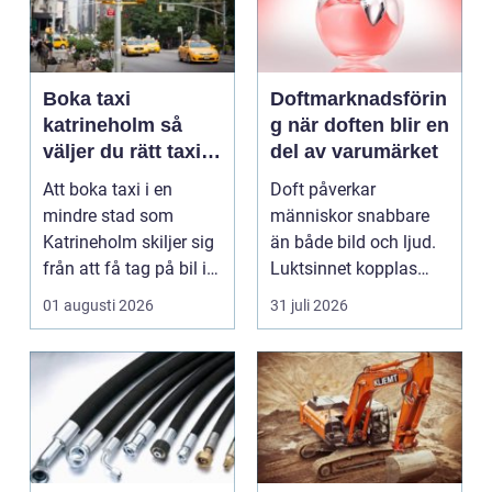
Boka taxi
Doftmarknadsförin
katrineholm så
g när doften blir en
väljer du rätt taxi
del av varumärket
för trygga resor
Att boka taxi i en
Doft påverkar
mindre stad som
människor snabbare
Katrineholm skiljer sig
än både bild och ljud.
från att få tag på bil i
Luktsinnet kopplas
en storstad. Utb...
direkt till hjärnans
01 augusti 2026
31 juli 2026
cent...