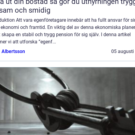
din bostad så gör du uthyrningen trygg,
sam och smidig
duktion Att vara egenföretagare innebär att ha fullt ansvar för si
 ekonomi och framtid. En viktig del av denna ekonomiska plane
t skapa en stabil och trygg pension för sig själv. I denna artikel
r vi att utforska ”egenf...
a Albertsson
05 augusti