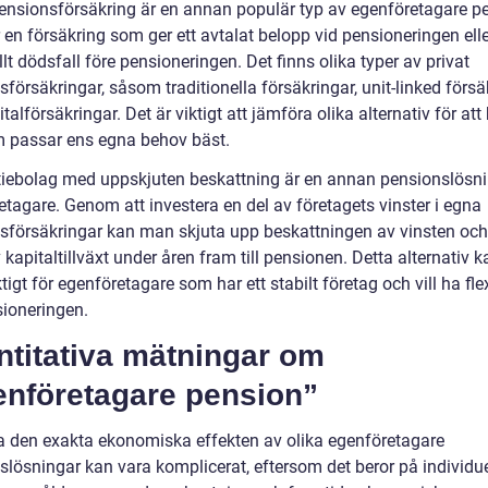
pensionsförsäkring är en annan populär typ av egenföretagare p
 en försäkring som ger ett avtalat belopp vid pensioneringen eller
lt dödsfall före pensioneringen. Det finns olika typer av privat
försäkringar, såsom traditionella försäkringar, unit-linked försä
talförsäkringar. Det är viktigt att jämföra olika alternativ för att 
 passar ens egna behov bäst.
tiebolag med uppskjuten beskattning är en annan pensionslösni
etagare. Genom att investera en del av företagets vinster i egna
sförsäkringar kan man skjuta upp beskattningen av vinsten och
 kapitaltillväxt under åren fram till pensionen. Detta alternativ 
tigt för egenföretagare som har ett stabilt företag och vill ha flex
sioneringen.
ntitativa mätningar om
enföretagare pension”
a den exakta ekonomiska effekten av olika egenföretagare
slösningar kan vara komplicerat, eftersom det beror på individue