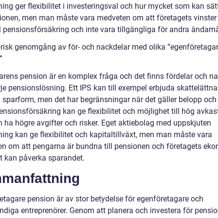
ing ger flexibilitet i investeringsval och hur mycket som kan sät
nsionen, men man måste vara medveten om att företagets vinster
ll pensionsförsäkring och inte vara tillgängliga för andra ändamå
orisk genomgång av för- och nackdelar med olika ”egenföretaga
”
arens pension är en komplex fråga och det finns fördelar och n
je pensionslösning. Ett IPS kan till exempel erbjuda skattelättn
g sparform, men det har begränsningar när det gäller belopp och
ensionsförsäkring kan ge flexibilitet och möjlighet till hög avkas
 ha högre avgifter och risker. Eget aktiebolag med uppskjuten
ing kan ge flexibilitet och kapitaltillväxt, men man måste vara
n om att pengarna är bundna till pensionen och företagets ek
et kan påverka sparandet.
manfattning
etagare pension är av stor betydelse för egenföretagare och
ändiga entreprenörer. Genom att planera och investera för pensi