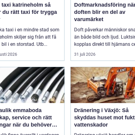
taxi katrineholm så
Doftmarknadsföring när
r du rätt taxi för trygga
doften blir en del av
r
varumärket
ka taxi i en mindre stad som
Doft påverkar människor sn
eholm skiljer sig från att få
än både bild och ljud. Luktsi
bil i en storstad. Utb...
kopplas direkt till hjärnans ce
usti 2026
31 juli 2026
aulik emmaboda
Dränering i Växjö: Så
ap, service och rätt
skyddas huset mot fukt
ingar när du behöver
vattenskador