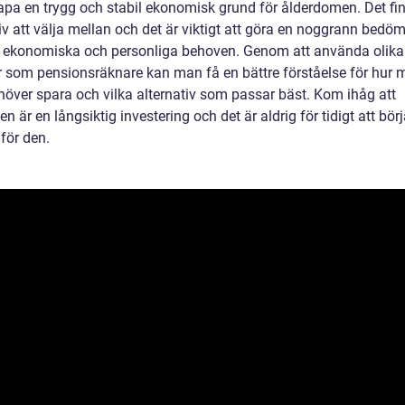
pa en trygg och stabil ekonomisk grund för ålderdomen. Det fin
iv att välja mellan och det är viktigt att göra en noggrann bedö
a ekonomiska och personliga behoven. Genom att använda olika
 som pensionsräknare kan man få en bättre förståelse för hur 
över spara och vilka alternativ som passar bäst. Kom ihåg att
n är en långsiktig investering och det är aldrig för tidigt att bör
för den.