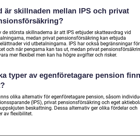
 är skillnaden mellan IPS och privat
nsionsförsäkring?
 de största skillnaderna är att IPS erbjuder skatteavdrag vid
talningarna, medan privat pensionsförsäkring kan erbjuda
telättnader vid utbetalningarna. IPS har också begränsningar för
et och när pengarna kan tas ut, medan privat pensionsförsäkri
ara mer flexibel men kan ha högre avgifter och risker.
ka typer av egenföretagare pension fin
t?
inns olika alternativ för egenföretagare pension, såsom individue
ionssparande (IPS), privat pensionsförsäkring och eget aktiebo
uppskjuten beskattning. Dessa alternativ ger olika fördelar och
r av flexibilitet.