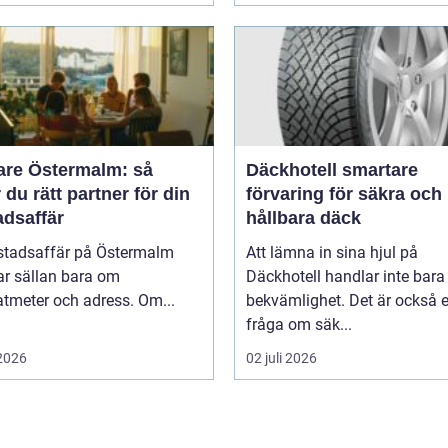
are Östermalm: så
Däckhotell smartare
r du rätt partner för din
förvaring för säkra och
adsaffär
hållbara däck
stadsaffär på Östermalm
Att lämna in sina hjul på
ar sällan bara om
Däckhotell handlar inte bar
tmeter och adress. Om...
bekvämlighet. Det är också 
fråga om säk...
 2026
02 juli 2026