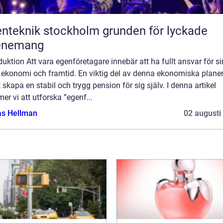
eknik stockholm grunden för lyckade
enemang
duktion Att vara egenföretagare innebär att ha fullt ansvar för si
 ekonomi och framtid. En viktig del av denna ekonomiska plane
t skapa en stabil och trygg pension för sig själv. I denna artikel
r vi att utforska ”egenf...
as Hellman
02 augusti