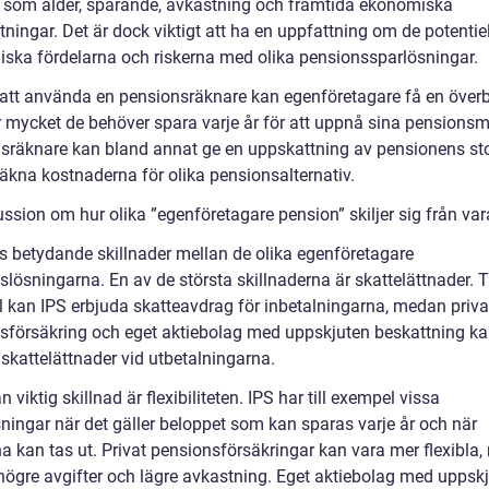
r som ålder, sparande, avkastning och framtida ekonomiska
tningar. Det är dock viktigt att ha en uppfattning om de potentie
ska fördelarna och riskerna med olika pensionssparlösningar.
tt använda en pensionsräknare kan egenföretagare få en överb
r mycket de behöver spara varje år för att uppnå sina pensionsm
sräknare kan bland annat ge en uppskattning av pensionens sto
räkna kostnaderna för olika pensionsalternativ.
ussion om hur olika ”egenföretagare pension” skiljer sig från va
ns betydande skillnader mellan de olika egenföretagare
lösningarna. En av de största skillnaderna är skattelättnader. Ti
 kan IPS erbjuda skatteavdrag för inbetalningarna, medan priva
sförsäkring och eget aktiebolag med uppskjuten beskattning k
skattelättnader vid utbetalningarna.
 viktig skillnad är flexibiliteten. IPS har till exempel vissa
ningar när det gäller beloppet som kan sparas varje år och när
a kan tas ut. Privat pensionsförsäkringar kan vara mer flexibla
högre avgifter och lägre avkastning. Eget aktiebolag med uppsk