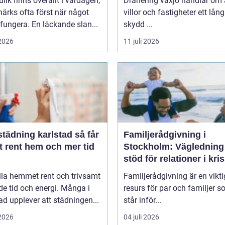
lik finns överallt i vardagen,
Dränering växjö handlar om 
ärks ofta först när något
villor och fastigheter ett lång
 fungera. En läckande slan...
skydd ...
 2026
11 juli 2026
dning karlstad så får
Familjerådgivning i
t rent hem och mer tid
Stockholm: Vägledning
stöd för relationer i kris
lla hemmet rent och trivsamt
Familjerådgivning är en vikti
de tid och energi. Många i
resurs för par och familjer 
ad upplever att städningen...
står inför...
 2026
04 juli 2026