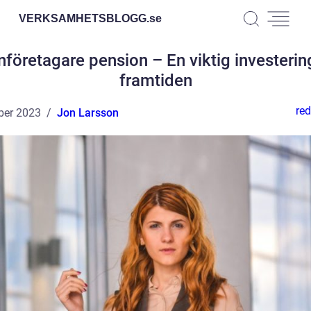
VERKSAMHETSBLOGG.
se
företagare pension – En viktig investerin
framtiden
red
ber 2023
Jon Larsson