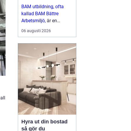
arbetsliv
BAM utbildning, ofta
kallad BAM Bättre
Arbetsmiljö,
är en
grundkurs som ger
06 augusti 2026
chefer, skyddsombud
och andra
nyckelpersoner verkt...
all
Hyra ut din bostad
så gör du