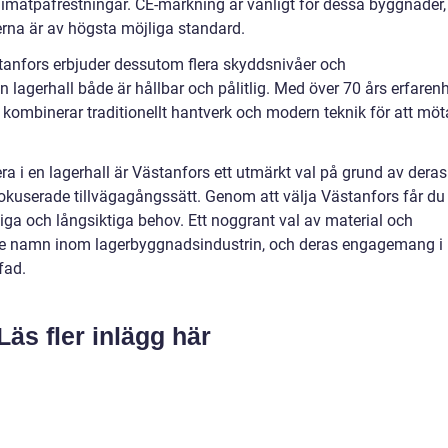
limatpåfrestningar. CE-märkning är vanligt för dessa byggnader,
nerna är av högsta möjliga standard.
anfors erbjuder dessutom flera skyddsnivåer och
in lagerhall både är hållbar och pålitlig. Med över 70 års erfaren
ombinerar traditionellt hantverk och modern teknik för att möt
ra i en lagerhall är Västanfors ett utmärkt val på grund av deras
okuserade tillvägagångssätt. Genom att välja Västanfors får du
ktiga och långsiktiga behov. Ett noggrant val av material och
nde namn inom lagerbyggnadsindustrin, och deras engagemang i
fad.
Läs fler inlägg här