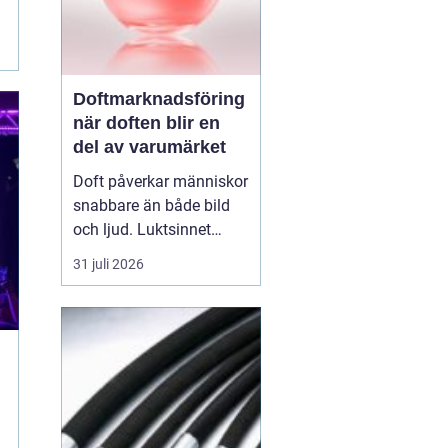
Doftmarknadsföring
när doften blir en
del av varumärket
Doft påverkar människor
snabbare än både bild
och ljud. Luktsinnet
kopplas direkt till
31 juli 2026
hjärnans centrum för
känslor och minnen.
Därför
har
doftmarknadsföring
blivit
ett kraftfullt verktyg
för företag som v...