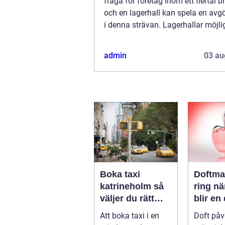
fråga för företag inom ett flertal b
och en lagerhall kan spela en avgö
i denna strävan. Lagerhallar möjli
bara optimal förvaring...
admin
03 au
Boka taxi
Doftma
katrineholm så
ring när doften
väljer du rätt
blir en
taxi för trygga
varumä
Att boka taxi i en
Doft påv
resor