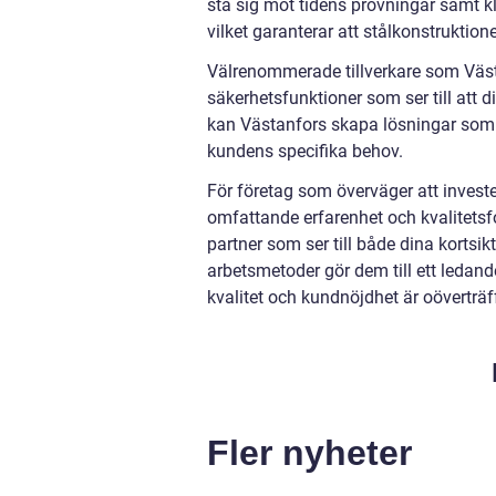
stå sig mot tidens prövningar samt k
vilket garanterar att stålkonstruktio
Välrenommerade tillverkare som Väst
säkerhetsfunktioner som ser till att d
kan Västanfors skapa lösningar som k
kundens specifika behov.
För företag som överväger att investe
omfattande erfarenhet och kvalitetsf
partner som ser till både dina kortsi
arbetsmetoder gör dem till ett leda
kvalitet och kundnöjdhet är oöverträf
Fler nyheter