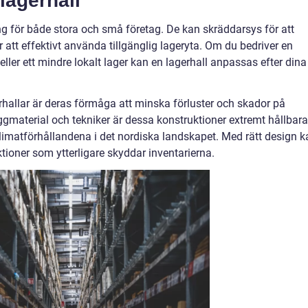
lagerhall
ing för både stora och små företag. De kan skräddarsys för att
att effektivt använda tillgänglig lageryta. Om du bedriver en
ler ett mindre lokalt lager kan en lagerhall anpassas efter dina
rhallar är deras förmåga att minska förluster och skador på
gmaterial och tekniker är dessa konstruktioner extremt hållbara
limatförhållandena i det nordiska landskapet. Med rätt design k
ioner som ytterligare skyddar inventarierna.