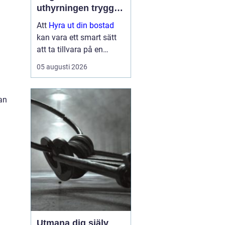
uthyrningen trygg,
lönsam och smidig
Att
Hyra ut din bostad
kan vara ett smart sätt
att ta tillvara på en
lägenhet eller villa som
05 augusti 2026
står tom, till exempel
under ett
utlandsuppdrag, vid
an
samboskap eller medan
en ny bostad test...
Utmana dig själv