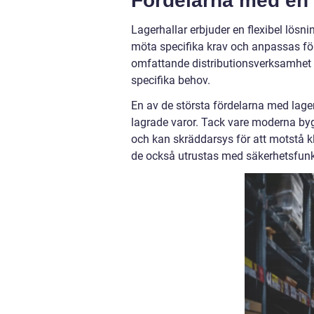
Fördelarna med en 
Lagerhallar erbjuder en flexibel lösn
möta specifika krav och anpassas för 
omfattande distributionsverksamhet el
specifika behov.
En av de största fördelarna med lage
lagrade varor. Tack vare moderna byg
och kan skräddarsys för att motstå k
de också utrustas med säkerhetsfunkt