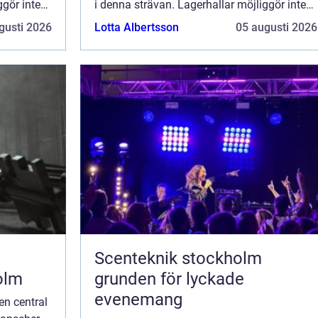
ggör inte
i denna strävan. Lagerhallar möjliggör inte
bara optimal förvaring...
gusti 2026
Lotta Albertsson
05 augusti 2026
Scenteknik stockholm
olm
grunden för lyckade
evenemang
 en central