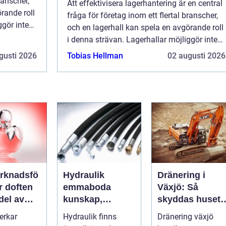
ranscher,
Att effektivisera lagerhantering är en central
rande roll
fråga för företag inom ett flertal branscher,
ggör inte
och en lagerhall kan spela en avgörande roll
i denna strävan. Lagerhallar möjliggör inte
bara optimal förvaring...
gusti 2026
Tobias Hellman
02 augusti 2026
rknadsfö
Hydraulik
Dränering i
emmaboda
Växjö: Så
 del av
kunskap,
skyddas huset
rket
service och rätt
mot fukt och
erkar
Hydraulik finns
Dränering växjö
lösningar när du
vattenskador