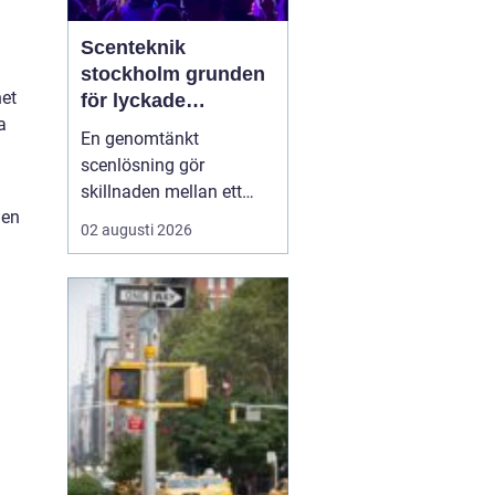
Scenteknik
stockholm grunden
het
för lyckade
a
evenemang
En genomtänkt
scenlösning gör
skillnaden mellan ett
 en
evenemang som känns
02 augusti 2026
trevande och ett som
verkligen landar hos
publiken. När ljud, ljus,
bild och scenbyggnation
samspelar skapas fokus,
energi och trygghet både
för publiken och för dem
på scen. I ...