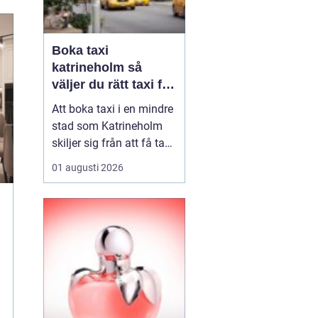
Boka taxi
katrineholm så
väljer du rätt taxi för
trygga resor
Att boka taxi i en mindre
stad som Katrineholm
skiljer sig från att få tag
på bil i en storstad.
01 augusti 2026
Utbudet är mer
överskådligt, men
skillnaden mellan olika
bolag kan vara tydlig.
Den som söker efter
Boka Taxi K...