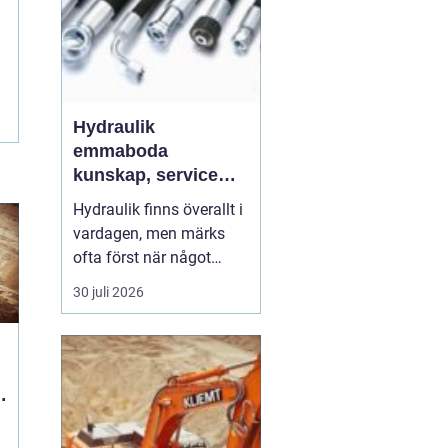
Hydraulik
emmaboda
kunskap, service
och rätt lösningar
Hydraulik finns överallt i
när du behöver dem
vardagen, men märks
ofta först när något
slutar fungera. En
30 juli 2026
läckande slang kan
stoppa en hel skörd,
stillastående maskiner
kan bromsa en industri i
timmar och en trasig
cylinder kan stänga ner