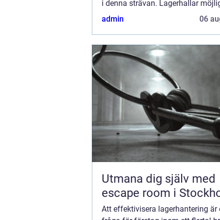
i denna strävan. Lagerhallar möjli
bara optimal förvaring...
admin
06 au
Utmana dig själv med
escape room i Stockh
Att effektivisera lagerhantering är