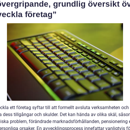
vergripande, grundlig översikt ö
eckla företag”
ckla ett företag syftar till att formellt avsluta verksamheten och
a dess tillgångar och skulder. Det kan hända av olika skäl, sås
ska problem, förändrade marknadsförhållanden, pensionering e
ersonliga orsaker. En avvecklingsprocess innefattar vanligtvis f