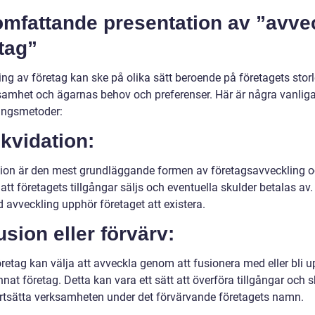
omfattande presentation av ”avve
tag”
ng av företag kan ske på olika sätt beroende på företagets storl
samhet och ägarnas behov och preferenser. Här är några vanlig
ingsmetoder:
ikvidation:
tion är den mest grundläggande formen av företagsavveckling 
att företagets tillgångar säljs och eventuella skulder betalas av.
 avveckling upphör företaget att existera.
usion eller förvärv:
öretag kan välja att avveckla genom att fusionera med eller bli 
nnat företag. Detta kan vara ett sätt att överföra tillgångar och 
rtsätta verksamheten under det förvärvande företagets namn.