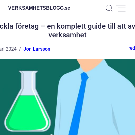
VERKSAMHETSBLOGG.
se
kla företag – en komplett guide till att a
verksamhet
red
ari 2024
Jon Larsson