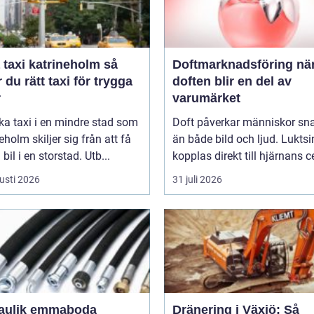
taxi katrineholm så
Doftmarknadsföring när
r du rätt taxi för trygga
doften blir en del av
r
varumärket
ka taxi i en mindre stad som
Doft påverkar människor sn
eholm skiljer sig från att få
än både bild och ljud. Luktsi
bil i en storstad. Utb...
kopplas direkt till hjärnans ce
usti 2026
31 juli 2026
aulik emmaboda
Dränering i Växjö: Så