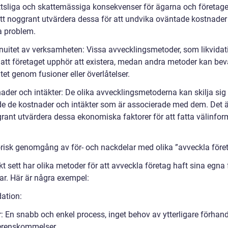
ättsliga och skattemässiga konsekvenser för ägarna och företaget
 att noggrant utvärdera dessa för att undvika oväntade kostnader
a problem.
inuitet av verksamheten: Vissa avvecklingsmetoder, som likvidat
 att företaget upphör att existera, medan andra metoder kan bev
tet genom fusioner eller överlåtelser.
ader och intäkter: De olika avvecklingsmetoderna kan skilja sig 
e de kostnader och intäkter som är associerade med dem. Det är
grant utvärdera dessa ekonomiska faktorer för att fatta välinfo
orisk genomgång av för- och nackdelar med olika ”avveckla före
kt sett har olika metoder för att avveckla företag haft sina egna 
ar. Här är några exempel:
dation:
: En snabb och enkel process, inget behov av ytterligare förhand
verenskommelser.