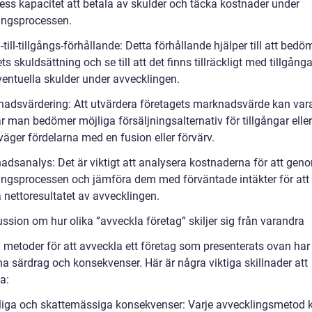
dess kapacitet att betala av skulder och täcka kostnader under
ingsprocessen.
-till-tillgångs-förhållande: Detta förhållande hjälper till att bedö
ts skuldsättning och se till att det finns tillräckligt med tillgånga
ventuella skulder under avvecklingen.
nadsvärdering: Att utvärdera företagets marknadsvärde kan vara 
r man bedömer möjliga försäljningsalternativ för tillgångar eller
äger fördelarna med en fusion eller förvärv.
nadsanalys: Det är viktigt att analysera kostnaderna för att gen
ingsprocessen och jämföra dem med förväntade intäkter för att
nettoresultatet av avvecklingen.
ssion om hur olika ”avveckla företag” skiljer sig från varandra
 metoder för att avveckla ett företag som presenterats ovan har 
na särdrag och konsekvenser. Här är några viktiga skillnader att
a:
sliga och skattemässiga konsekvenser: Varje avvecklingsmetod 