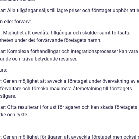
r: Alla tillgångar säljs till lägre priser och företaget upphör att e
n eller förvärv:
: Möjlighet att överlåta tillgångar och skulder samt fortsätta
heten under det förvärvande företagets namn.
ar: Komplexa förhandlingar och integrationsprocesser kan vara
vande och kräva betydande resurser.
urs:
r: Ger en möjlighet att avveckla företaget under övervakning av 
förvaltare och försöka maximera återbetalning till företagets
gsägare.
r: Ofta resulterar i förlust för ägaren och kan skada företagets
ke och rykte.
r: Ger en möjlighet för ägaren att avveckla företaget men också 