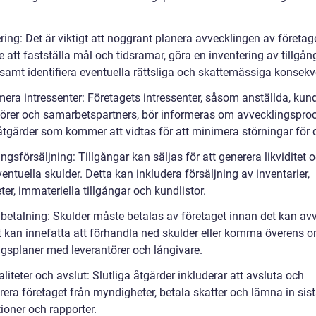
ring: Det är viktigt att noggrant planera avvecklingen av företage
e att fastställa mål och tidsramar, göra en inventering av tillgå
 samt identifiera eventuella rättsliga och skattemässiga konsekv
mera intressenter: Företagets intressenter, såsom anställda, kund
törer och samarbetspartners, bör informeras om avvecklingspro
åtgärder som kommer att vidtas för att minimera störningar för
ångsförsäljning: Tillgångar kan säljas för att generera likviditet 
entuella skulder. Detta kan inkludera försäljning av inventarier,
ter, immateriella tillgångar och kundlistor.
dbetalning: Skulder måste betalas av företaget innan det kan av
et kan innefatta att förhandla ned skulder eller komma överens 
ngsplaner med leverantörer och långivare.
liteter och avslut: Slutliga åtgärder inkluderar att avsluta och
rera företaget från myndigheter, betala skatter och lämna in sis
ioner och rapporter.