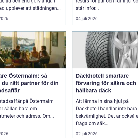
de tid och energi. Många i
resurs för par och familjer 
ad upplever att städningen...
står inför...
 2026
04 juli 2026
are Östermalm: så
Däckhotell smartare
r du rätt partner för din
förvaring för säkra och
adsaffär
hållbara däck
stadsaffär på Östermalm
Att lämna in sina hjul på
ar sällan bara om
Däckhotell handlar inte bar
tmeter och adress. Om...
bekvämlighet. Det är också 
fråga om säk...
 2026
02 juli 2026