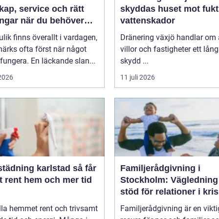
ap, service och rätt
skyddas huset mot fukt
ingar när du behöver
vattenskador
lik finns överallt i vardagen,
Dränering växjö handlar om 
ärks ofta först när något
villor och fastigheter ett lång
 fungera. En läckande slan...
skydd ...
 2026
11 juli 2026
dning karlstad så får
Familjerådgivning i
t rent hem och mer tid
Stockholm: Vägledning
stöd för relationer i kris
lla hemmet rent och trivsamt
Familjerådgivning är en vikti