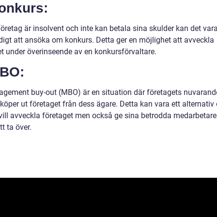
Konkurs:
öretag är insolvent och inte kan betala sina skulder kan det var
igt att ansöka om konkurs. Detta ger en möjlighet att avveckla
et under överinseende av en konkursförvaltare.
MBO:
gement buy-out (MBO) är en situation där företagets nuvarand
köper ut företaget från dess ägare. Detta kan vara ett alternati
vill avveckla företaget men också ge sina betrodda medarbetare
t ta över.