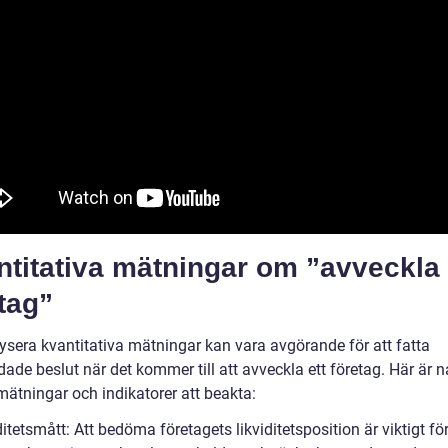
ntitativa mätningar om ”avveckla
tag”
lysera kvantitativa mätningar kan vara avgörande för att fatta
ade beslut när det kommer till att avveckla ett företag. Här är 
mätningar och indikatorer att beakta:
ditetsmått: Att bedöma företagets likviditetsposition är viktigt för