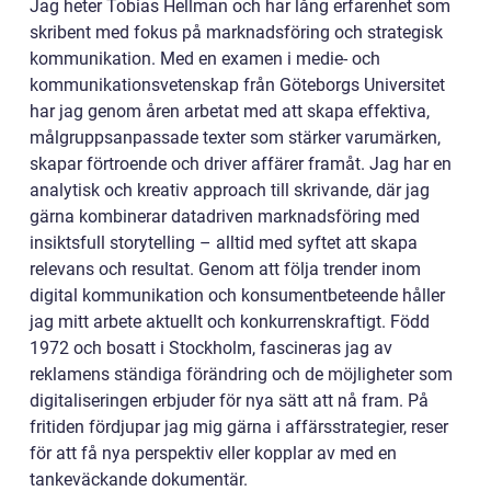
Jag heter Tobias Hellman och har lång erfarenhet som
skribent med fokus på marknadsföring och strategisk
kommunikation. Med en examen i medie- och
kommunikationsvetenskap från Göteborgs Universitet
har jag genom åren arbetat med att skapa effektiva,
målgruppsanpassade texter som stärker varumärken,
skapar förtroende och driver affärer framåt. Jag har en
analytisk och kreativ approach till skrivande, där jag
gärna kombinerar datadriven marknadsföring med
insiktsfull storytelling – alltid med syftet att skapa
relevans och resultat. Genom att följa trender inom
digital kommunikation och konsumentbeteende håller
jag mitt arbete aktuellt och konkurrenskraftigt. Född
1972 och bosatt i Stockholm, fascineras jag av
reklamens ständiga förändring och de möjligheter som
digitaliseringen erbjuder för nya sätt att nå fram. På
fritiden fördjupar jag mig gärna i affärsstrategier, reser
för att få nya perspektiv eller kopplar av med en
tankeväckande dokumentär.