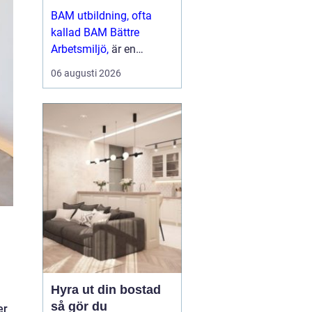
arbetsliv
BAM utbildning, ofta
kallad BAM Bättre
Arbetsmiljö,
är en
grundkurs som ger
06 augusti 2026
chefer, skyddsombud
och andra
nyckelpersoner verkt...
Hyra ut din bostad
så gör du
er