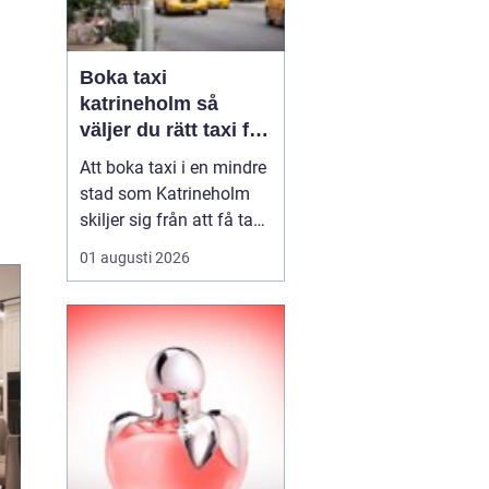
Boka taxi
katrineholm så
väljer du rätt taxi för
trygga resor
Att boka taxi i en mindre
stad som Katrineholm
skiljer sig från att få tag
på bil i en storstad.
01 augusti 2026
Utbudet är mer
överskådligt, men
skillnaden mellan olika
bolag kan vara tydlig.
Den som söker efter
Boka Taxi K...