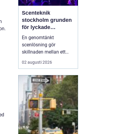
Scenteknik
stockholm grunden
m
för lyckade
on.
evenemang
En genomtänkt
scenlösning gör
skillnaden mellan ett
evenemang som känns
02 augusti 2026
trevande och ett som
verkligen landar hos
publiken. När ljud, ljus,
bild och scenbyggnation
samspelar skapas fokus,
energi och trygghet både
för publiken och för dem
ed
på scen. I ...