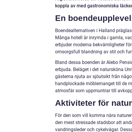
koppla av med gastronomiska läckerhe
En boendeupplevel
Boendealternativen i Halland prägla
Många hotell är inrymda i gamla, vac
erbjuder moderna bekvämligheter för 
omsorgsfull blandning av stil och fun
Bland dessa boenden är Alebo Pension
erbjuda. Beläget i det natursköna Unna
gästerna njuta av sjöutsikt från någo
handplockade möblemanget till de mju
atmosfär som uppmuntrar till avkopp
Aktiviteter för natu
För den som vill komma nära naturen
den mest stressade stadsbor att anda
vandringsleder och cykelvägar. Dessa