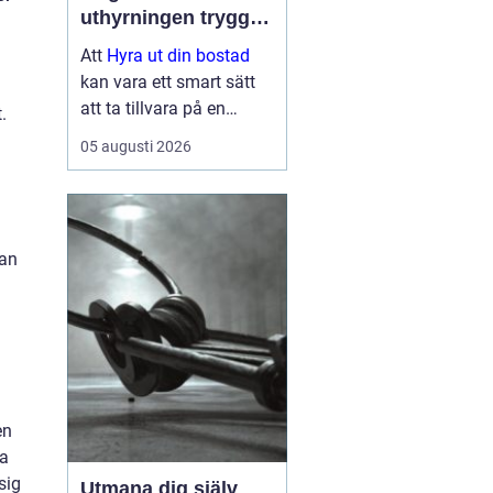
uthyrningen trygg,
lönsam och smidig
Att
Hyra ut din bostad
kan vara ett smart sätt
att ta tillvara på en
.
lägenhet eller villa som
05 augusti 2026
står tom, till exempel
under ett
utlandsuppdrag, vid
samboskap eller medan
kan
en ny bostad test...
en
ta
sig
Utmana dig själv