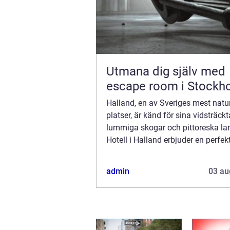
Utmana dig själv med
escape room i Stockh
Halland, en av Sveriges mest nat
platser, är känd för sina vidsträckt
lummiga skogar och pittoreska la
Hotell i Halland erbjuder en perfek
tillflyktsort för den som söker lugn 
admin
03 au