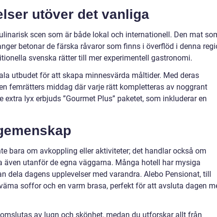
lser utöver det vanliga
ulinarisk scen som är både lokal och internationell. Den mat so
anger betonar de färska råvaror som finns i överflöd i denna regi
itionella svenska rätter till mer experimentell gastronomi.
kala utbudet för att skapa minnesvärda måltider. Med deras
en femrätters middag där varje rätt kompletteras av noggrant
e extra lyx erbjuds ”Gourmet Plus” paketet, som inkluderar en
 gemenskap
te bara om avkoppling eller aktiviteter; det handlar också om
även utanför de egna väggarna. Många hotell har mysiga
dela dagens upplevelser med varandra. Alebo Pensionat, till
kväma soffor och en varm brasa, perfekt för att avsluta dagen m
n omslutas av lugn och skönhet, medan du utforskar allt från