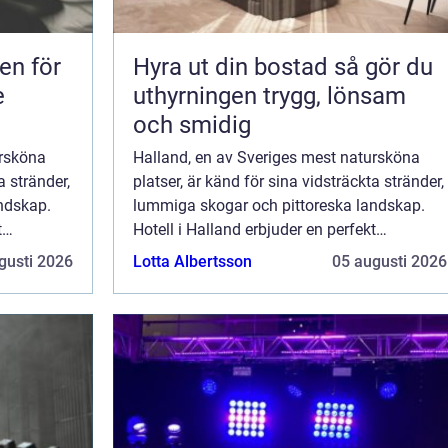
en för
Hyra ut din bostad så gör du
e
uthyrningen trygg, lönsam
och smidig
ursköna
Halland, en av Sveriges mest natursköna
a stränder,
platser, är känd för sina vidsträckta stränder,
ndskap.
lummiga skogar och pittoreska landskap.
t
Hotell i Halland erbjuder en perfekt
och ro i...
tillflyktsort för den som söker lugn och ro i...
gusti 2026
Lotta Albertsson
05 augusti 2026