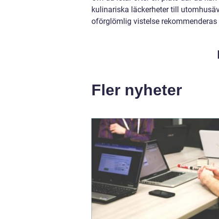
kulinariska läckerheter till utomhusä
oförglömlig vistelse rekommenderas e
Fler nyheter