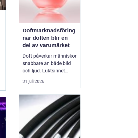
Doftmarknadsföring
när doften blir en
del av varumärket
Doft påverkar människor
snabbare än både bild
och ljud. Luktsinnet
kopplas direkt till
31 juli 2026
hjärnans centrum för
känslor och minnen.
Därför
har
doftmarknadsföring
blivit
ett kraftfullt verktyg
för företag som v...