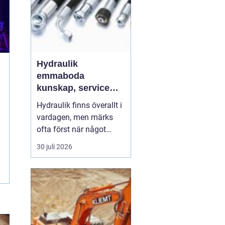
Hydraulik
emmaboda
kunskap, service
och rätt lösningar
Hydraulik finns överallt i
när du behöver dem
vardagen, men märks
ofta först när något
slutar fungera. En
30 juli 2026
läckande slang kan
stoppa en hel skörd,
stillastående maskiner
kan bromsa en industri i
timmar och en trasig
cylinder kan stänga ner