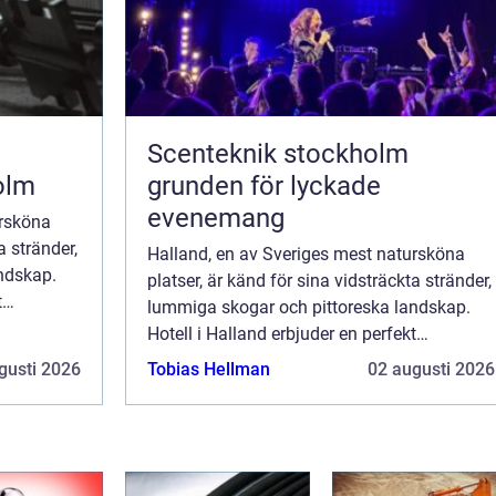
Scenteknik stockholm
olm
grunden för lyckade
evenemang
ursköna
a stränder,
Halland, en av Sveriges mest natursköna
ndskap.
platser, är känd för sina vidsträckta stränder,
t
lummiga skogar och pittoreska landskap.
och ro i...
Hotell i Halland erbjuder en perfekt
tillflyktsort för den som söker lugn och ro i...
gusti 2026
Tobias Hellman
02 augusti 2026