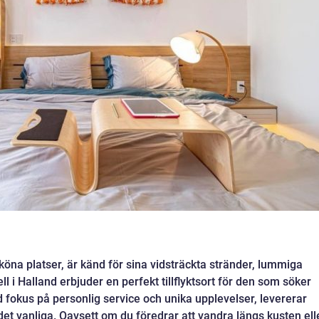
öna platser, är känd för sina vidsträckta stränder, lummiga
l i Halland erbjuder en perfekt tillflyktsort för den som söker
d fokus på personlig service och unika upplevelser, levererar
det vanliga. Oavsett om du föredrar att vandra längs kusten ell