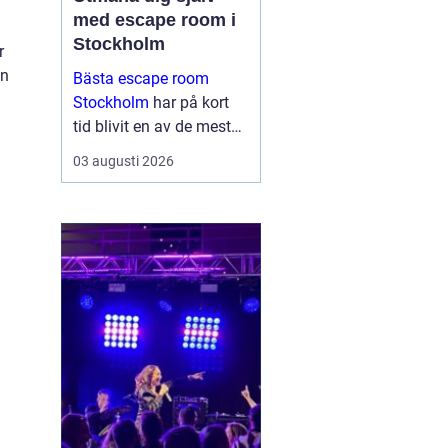
med escape room i
Stockholm
r
en
Bästa escape room
Stockholm
har på kort
tid blivit en av de mest
omtyckta aktiviteterna
03 augusti 2026
för vänner, familjer och
företag som vill göra
något annor...