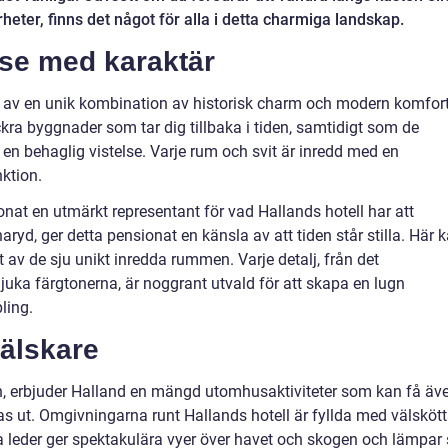
ter, finns det något för alla i detta charmiga landskap.
se med karaktär
s av en unik kombination av historisk charm och modern komfort
kra byggnader som tar dig tillbaka i tiden, samtidigt som de
en behaglig vistelse. Varje rum och svit är inredd med en
ktion.
at en utmärkt representant för vad Hallands hotell har att
ryd, ger detta pensionat en känsla av att tiden står stilla. Här 
t av de sju unikt inredda rummen. Varje detalj, från det
ka färgtonerna, är noggrant utvald för att skapa en lugn
ling.
rälskare
, erbjuder Halland en mängd utomhusaktiviteter som kan få äv
s ut. Omgivningarna runt Hallands hotell är fyllda med välsköt
 leder ger spektakulära vyer över havet och skogen och lämpar 