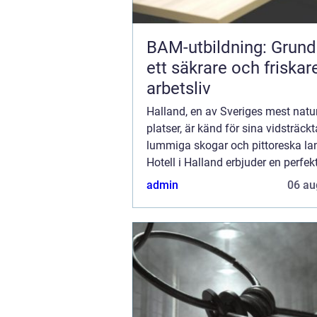
BAM-utbildning: Grund
ett säkrare och friskar
arbetsliv
Halland, en av Sveriges mest nat
platser, är känd för sina vidsträckt
lummiga skogar och pittoreska la
Hotell i Halland erbjuder en perfek
tillflyktsort för den som söker lugn 
admin
06 au