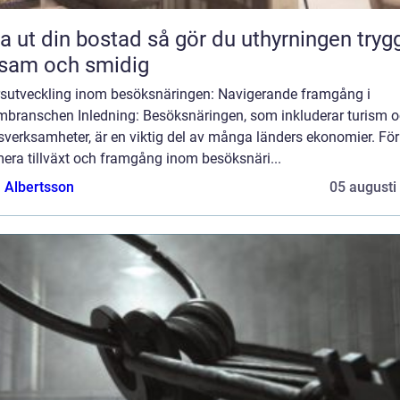
din bostad så gör du uthyrningen trygg,
sam och smidig
rsutveckling inom besöksnäringen: Navigerande framgång i
smbranschen Inledning: Besöksnäringen, som inkluderar turism 
dsverksamheter, är en viktig del av många länders ekonomier. För
era tillväxt och framgång inom besöksnäri...
a Albertsson
05 augusti