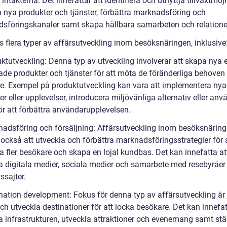
intäkterna. Det innefattar att identifiera och utnyttja tillväxtmöjl
a nya produkter och tjänster, förbättra marknadsföring och
sföringskanaler samt skapa hållbara samarbeten och relatione
s flera typer av affärsutveckling inom besöksnäringen, inklusive
ktutveckling: Denna typ av utveckling involverar att skapa nya e
rade produkter och tjänster för att möta de föränderliga behoven
e. Exempel på produktutveckling kan vara att implementera nya
ter eller upplevelser, introducera miljövänliga alternativ eller an
ör att förbättra användarupplevelsen.
nadsföring och försäljning: Affärsutveckling inom besöksnärin
 också att utveckla och förbättra marknadsföringsstrategier för 
a fler besökare och skapa en lojal kundbas. Det kan innefatta at
 digitala medier, sociala medier och samarbete med resebyråer
ssajter.
ination development: Fokus för denna typ av affärsutveckling är 
h utveckla destinationer för att locka besökare. Det kan innefat
ra infrastrukturen, utveckla attraktioner och evenemang samt stä