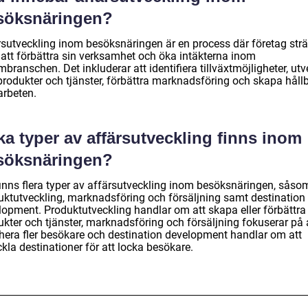
söksnäringen?
rsutveckling inom besöksnäringen är en process där företag str
r att förbättra sin verksamhet och öka intäkterna inom
mbranschen. Det inkluderar att identifiera tillväxtmöjligheter, ut
produkter och tjänster, förbättra marknadsföring och skapa håll
rbeten.
ka typer av affärsutveckling finns inom
söksnäringen?
finns flera typer av affärsutveckling inom besöksnäringen, såso
uktutveckling, marknadsföring och försäljning samt destination
lopment. Produktutveckling handlar om att skapa eller förbättra
ukter och tjänster, marknadsföring och försäljning fokuserar på 
ahera fler besökare och destination development handlar om att
kla destinationer för att locka besökare.