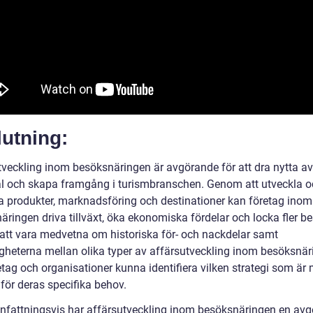
utning:
tveckling inom besöksnäringen är avgörande för att dra nytta a
al och skapa framgång i turismbranschen. Genom att utveckla 
ra produkter, marknadsföring och destinationer kan företag inom
äringen driva tillväxt, öka ekonomiska fördelar och locka fler b
tt vara medvetna om historiska för- och nackdelar samt
tigheterna mellan olika typer av affärsutveckling inom besöksnä
etag och organisationer kunna identifiera vilken strategi som är
för deras specifika behov.
attningsvis har affärsutveckling inom besöksnäringen en av