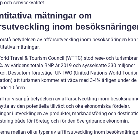
 och servicekvalitet.
ntitativa mätningar om
ärsutveckling inom besöksnäringe
förstå betydelsen av affärsutveckling inom besöksnäringen kan vi
titativa mätningar.
World Travel & Tourism Council (WTTC) stod rese- och turismbr
4% av världens totala BNP år 2019 och sysselsatte 330 miljoner
or. Dessutom förutsäger UNTWO (United Nations World Touris
ation) att turismen kommer att växa med 3-4% årligen under de
de 10 åren.
iffror visar på betydelsen av affärsutveckling inom besöksnärin
nytta av den potentiella tillväxt och öka ekonomiska fördelar.
ringar i utvecklingen av produkter, marknadsföring och destinati
stning både för företag och för den övergripande ekonomin.
derna mellan olika typer av affärsutveckling inom besöksnäring