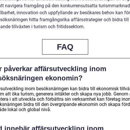
r att navigera framgång på den konkurrensutsatta turismmarknad
lbarhet, innovation och uppfyllande av besökares behov kan fö
söksnäringen hitta framgångsrika affärsstrategier och bidra till
ande tillväxten i turism och fritidssektorn.
FAQ
r påverkar affärsutveckling inom
söksnäringen ekonomin?
rsutveckling inom besöksnäringen kan bidra till ekonomisk tillvä
m att öka turism, generera intäkter och skapa nya jobb. Genom 
tera i att utveckla och förbättra sin verksamhet kan företag ino
ksnäringen bidra till den övergripande ekonomin och skapa förd
åde lokal och global nivå.
d innebär affärsutveckling inom