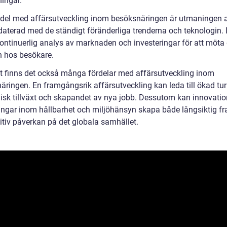
ningar.
del med affärsutveckling inom besöksnäringen är utmaningen a
daterad med de ständigt föränderliga trenderna och teknologin. 
kontinuerlig analys av marknaden och investeringar för att möta
 hos besökare.
 finns det också många fördelar med affärsutveckling inom
äringen. En framgångsrik affärsutveckling kan leda till ökad tur
sk tillväxt och skapandet av nya jobb. Dessutom kan innovatio
ringar inom hållbarhet och miljöhänsyn skapa både långsiktig 
itiv påverkan på det globala samhället.