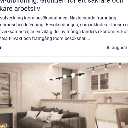
-utbildning: Grunden för ett säkrare och
skare arbetsliv
rsutveckling inom besöksnäringen: Navigerande framgång i
smbranschen Inledning: Besöksnäringen, som inkluderar turism 
dsverksamheter, är en viktig del av många länders ekonomier. För
era tillväxt och framgång inom besöksnäri...
n
06 augusti