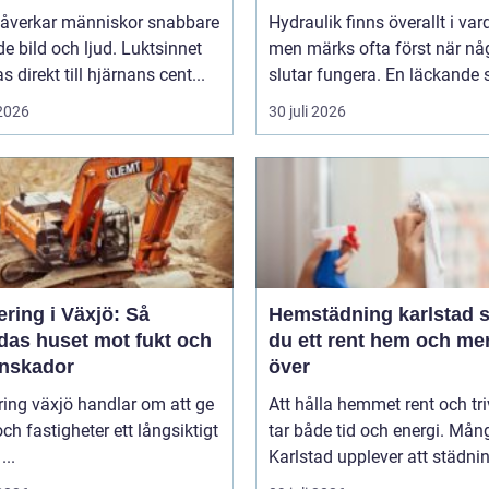
dem
påverkar människor snabbare
Hydraulik finns överallt i va
e bild och ljud. Luktsinnet
men märks ofta först när nå
s direkt till hjärnans cent...
slutar fungera. En läckande s
 2026
30 juli 2026
ring i Växjö: Så
Hemstädning karlstad så får
das huset mot fukt och
du ett rent hem och mer
enskador
över
ing växjö handlar om att ge
Att hålla hemmet rent och tr
 och fastigheter ett långsiktigt
tar både tid och energi. Mån
...
Karlstad upplever att städnin