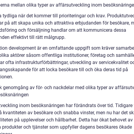
derna mellan olika typer av affärsutveckling inom besöksnäring
 tydliga när det kommer till prioriteringar och krav. Produktutve
ar på att skapa unika och attraktiva erbjudanden för besökare,
sföring och försäljning handlar om att kommunicera dessa
den effektivt till rätt målgrupp.
tion development är en omfattande uppgift som kräver samarbe
lika aktörer såsom offentliga institutioner, företag och samhäll
ar ofta infrastrukturförbättringar, utveckling av servicekvalitet o
ngsskapande för att locka besökare till och öka deras tid på
tionen.
sk genomgång av för- och nackdelar med olika typer av affärsut
söksnäringen
tveckling inom besöksnäringen har förändrats över tid. Tidigare 
å kvantiteten av besökare och snabba vinster, men nu har det ski
iteten på upplevelser och hållbarhet. Detta har ökat behovet av 
a produkter och tjänster som uppfyller dagens besökares ökade