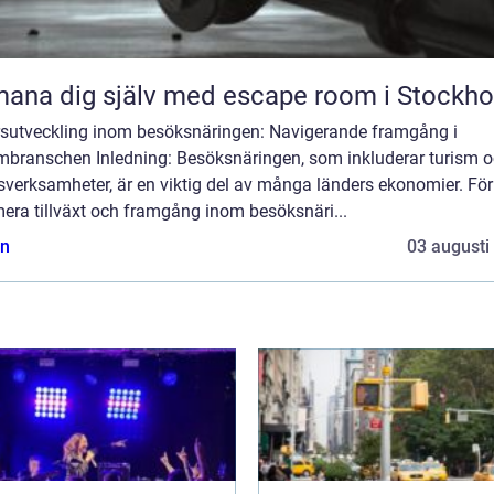
ana dig själv med escape room i Stockh
rsutveckling inom besöksnäringen: Navigerande framgång i
smbranschen Inledning: Besöksnäringen, som inkluderar turism 
dsverksamheter, är en viktig del av många länders ekonomier. För
era tillväxt och framgång inom besöksnäri...
n
03 augusti