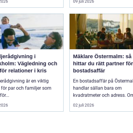
 2026
09 juli 2026
jerådgivning i
Mäklare Östermalm: så
kholm: Vägledning och
hittar du rätt partner fö
för relationer i kris
bostadsaffär
erådgivning är en viktig
En bostadsaffär på Österm
 för par och familjer som
handlar sällan bara om
för...
kvadratmeter och adress. Om
 2026
02 juli 2026