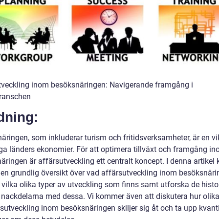
tveckling inom besöksnäringen: Navigerande framgång i
ranschen
dning:
ringen, som inkluderar turism och fritidsverksamheter, är en vik
a länders ekonomier. För att optimera tillväxt och framgång i
äringen är affärsutveckling ett centralt koncept. I denna artike
ta en grundlig översikt över vad affärsutveckling inom besöksnär
 vilka olika typer av utveckling som finns samt utforska de histo
h nackdelarna med dessa. Vi kommer även att diskutera hur olika
sutveckling inom besöksnäringen skiljer sig åt och ta upp kvanti