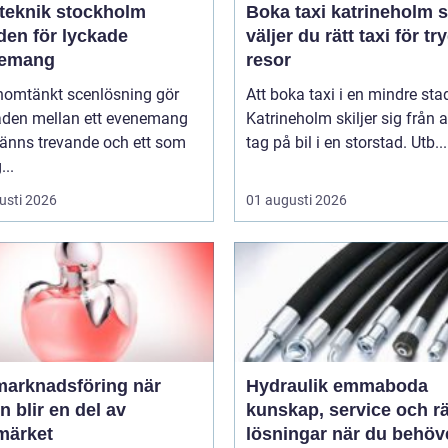
teknik stockholm
Boka taxi katrineholm så
den för lyckade
väljer du rätt taxi för tr
emang
resor
nomtänkt scenlösning gör
Att boka taxi i en mindre st
naden mellan ett evenemang
Katrineholm skiljer sig från a
änns trevande och ett som
tag på bil i en storstad. Utb...
...
usti 2026
01 augusti 2026
arknadsföring när
Hydraulik emmaboda
n blir en del av
kunskap, service och rä
märket
lösningar när du behöv