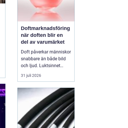
Doftmarknadsföring
när doften blir en
del av varumärket
Doft påverkar människor
snabbare än både bild
och ljud. Luktsinnet
kopplas direkt till
31 juli 2026
hjärnans centrum för
känslor och minnen.
Därför
har
doftmarknadsföring
blivit
ett kraftfullt verktyg
för företag som v...