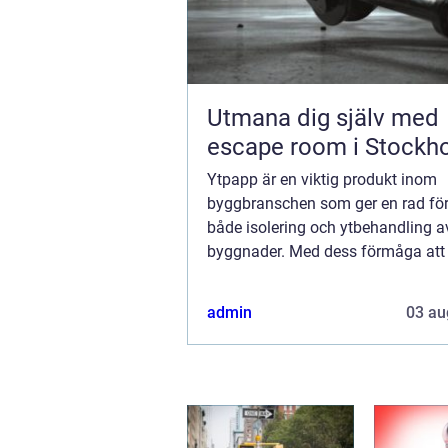
Utmana dig själv med
escape room i Stockh
Ytpapp är en viktig produkt inom
byggbranschen som ger en rad för
både isolering och ytbehandling a
byggnader. Med dess förmåga att
och förbättra byggnadsmaterial h
blivit...
admin
03 au