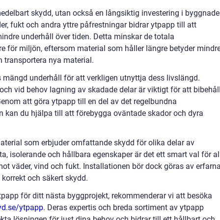
medelbart skydd, utan också en långsiktig investering i byggnad
, fukt och andra yttre påfrestningar bidrar ytpapp till att
indre underhåll över tiden. Detta minskar de totala
 för miljön, eftersom material som håller längre betyder mindr
h transportera nya material.
 mängd underhåll för att verkligen utnyttja dess livslängd.
ch vid behov lagning av skadade delar är viktigt för att bibehål
nom att göra ytpapp till en del av det regelbundna
kan du hjälpa till att förebygga oväntade skador och dyra
material som erbjuder omfattande skydd för olika delar av
, isolerande och hållbara egenskaper är det ett smart val för al
ot väder, vind och fukt. Installationen bör dock göras av erfarn
 korrekt och säkert skydd.
ytpapp för ditt nästa byggprojekt, rekommenderar vi att besöka
yd.se/ytpapp
. Deras expertis och breda sortiment av ytpapp
kta lösningen för just dina behov och bidrar till ett hållbart och