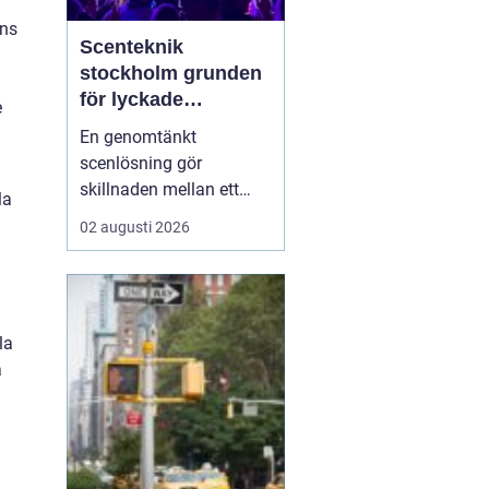
ens
Scenteknik
stockholm grunden
för lyckade
e
evenemang
En genomtänkt
scenlösning gör
skillnaden mellan ett
la
evenemang som känns
02 augusti 2026
trevande och ett som
verkligen landar hos
publiken. När ljud, ljus,
bild och scenbyggnation
la
samspelar skapas fokus,
a
energi och trygghet både
för publiken och för dem
på scen. I ...