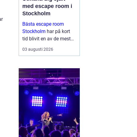
med escape room i
Stockholm
ar
Bästa escape room
Stockholm
har på kort
tid blivit en av de mest
omtyckta aktiviteterna
03 augusti 2026
för vänner, familjer och
företag som vill göra
något annor...