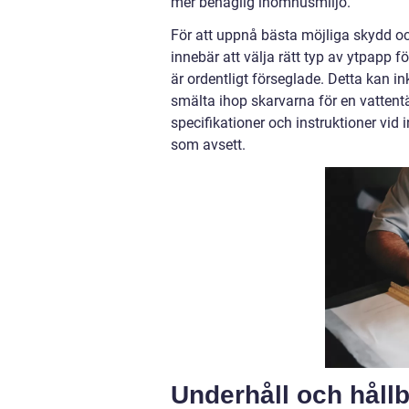
mer behaglig inomhusmiljö.
För att uppnå bästa möjliga skydd och
innebär att välja rätt typ av ytpapp fö
är ordentligt förseglade. Detta kan 
smälta ihop skarvarna för en vattentät 
specifikationer och instruktioner vid 
som avsett.
Underhåll och håll