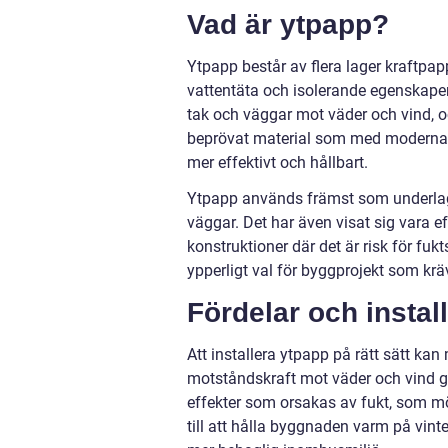
Vad är ytpapp?
Ytpapp består av flera lager kraftpa
vattentäta och isolerande egenskaper.
tak och väggar mot väder och vind, oc
beprövat material som med moderna ti
mer effektivt och hållbart.
Ytpapp används främst som underlag
väggar. Det har även visat sig vara effe
konstruktioner där det är risk för fuk
ypperligt val för byggprojekt som kräve
Fördelar och instal
Att installera ytpapp på rätt sätt ka
motståndskraft mot väder och vind g
effekter som orsakas av fukt, som mö
till att hålla byggnaden varm på vint