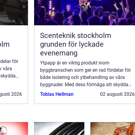
Scenteknik stockholm
olm
grunden för lyckade
evenemang
delar för
Ytpapp är en viktig produkt inom
v våra
byggbranschen som ger en rad fördelar för
 skydda
både isolering och ytbehandling av våra
ar ytpapp
byggnader. Med dess förmåga att skydda
och förbättra byggnadsmaterial har ytpapp
gusti 2026
Tobias Hellman
02 augusti 2026
blivit...