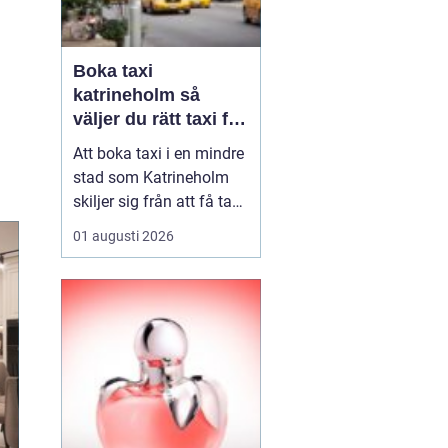
Boka taxi
katrineholm så
väljer du rätt taxi för
trygga resor
Att boka taxi i en mindre
stad som Katrineholm
skiljer sig från att få tag
på bil i en storstad.
01 augusti 2026
Utbudet är mer
överskådligt, men
skillnaden mellan olika
bolag kan vara tydlig.
Den som söker efter
Boka Taxi K...