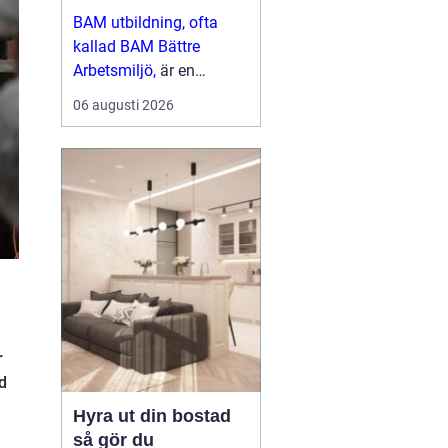
arbetsliv
BAM utbildning, ofta
kallad BAM Bättre
Arbetsmiljö,
är en
grundkurs som ger
06 augusti 2026
chefer, skyddsombud
och andra
nyckelpersoner verkt...
r
d
Hyra ut din bostad
så gör du