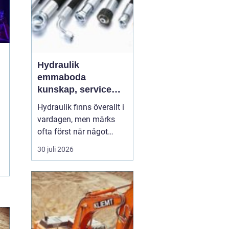
Hydraulik
emmaboda
kunskap, service
och rätt lösningar
Hydraulik finns överallt i
när du behöver dem
vardagen, men märks
ofta först när något
slutar fungera. En
30 juli 2026
läckande slang kan
stoppa en hel skörd,
stillastående maskiner
kan bromsa en industri i
timmar och en trasig
cylinder kan stänga ner