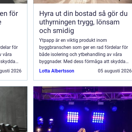
en för
Hyra ut din bostad så gör du
e
uthyrningen trygg, lönsam
och smidig
Ytpapp är en viktig produkt inom
delar för
byggbranschen som ger en rad fördelar för
v våra
både isolering och ytbehandling av våra
 skydda
byggnader. Med dess förmåga att skydda
ar ytpapp
och förbättra byggnadsmaterial har ytpapp
gusti 2026
Lotta Albertsson
05 augusti 2026
blivit...