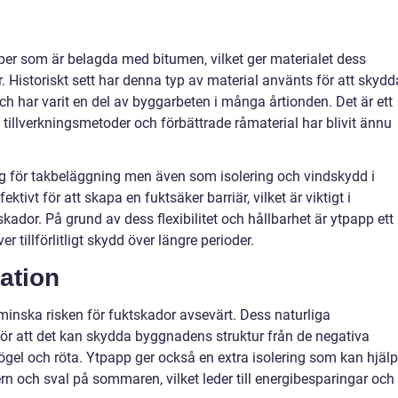
pper som är belagda med bitumen, vilket ger materialet dess
 Historiskt sett har denna typ av material använts för att skydd
h har varit en del av byggarbeten i många årtionden. Det är ett
llverkningsmetoder och förbättrade råmaterial har blivit ännu
 för takbeläggning men även som isolering och vindskydd i
ktivt för att skapa en fuktsäker barriär, vilket är viktigt i
tskador. På grund av dess flexibilitet och hållbarhet är ytpapp ett
r tillförlitligt skydd över längre perioder.
lation
n minska risken för fuktskador avsevärt. Dess naturliga
ör att det kan skydda byggnadens struktur från de negativa
gel och röta. Ytpapp ger också en extra isolering som kan hjäl
ern och sval på sommaren, vilket leder till energibesparingar och