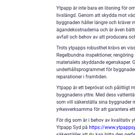
Ytpapp är inte bara en lösning för o
livslängd. Genom att skydda mot väder
byggnaden håller längre och kräver m
ägandekostnaderna och är även bättre
avfall och behov av att producera oc
Trots ytpapps robusthet krävs en viss
Regelbundna inspektioner, rengöring o
materialets skyddande egenskaper. Ge
underhållsprogrammet för byggnaden 
reparationer i framtiden.
Ytpapp är ett beprövat och pålitligt 
byggnadens yttre. Med dess vattentäta
som vill säkerställa sina byggnader m
yrkesverksamma för att garantera ett
För dig som är i behov av kvalitativ 
Ytpapp Syd på
https://www.ytpapps
säkerställer att du kan hitta den perfe