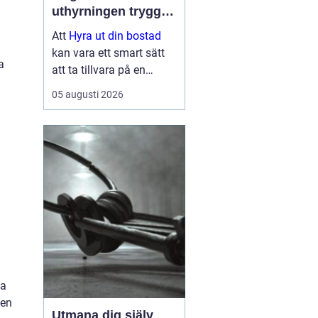
uthyrningen trygg,
lönsam och smidig
Att
Hyra ut din bostad
kan vara ett smart sätt
a
att ta tillvara på en
lägenhet eller villa som
05 augusti 2026
står tom, till exempel
under ett
utlandsuppdrag, vid
samboskap eller medan
en ny bostad test...
pa
 en
Utmana dig själv