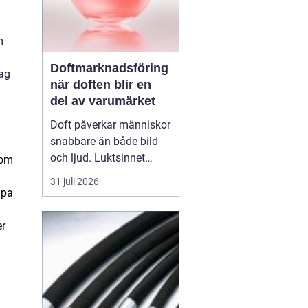
m
Doftmarknadsföring
tag
när doften blir en
del av varumärket
Doft påverkar människor
snabbare än både bild
och ljud. Luktsinnet
som
kopplas direkt till
31 juli 2026
hjärnans centrum för
apa
känslor och minnen.
Därför
har
er
doftmarknadsföring
blivit
ett kraftfullt verktyg
för företag som v...