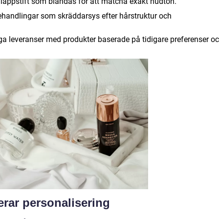
läppstift som blandas för att matcha exakt hudton.
andlingar som skräddarsys efter hårstruktur och
a leveranser med produkter baserade på tidigare preferenser o
rar personalisering