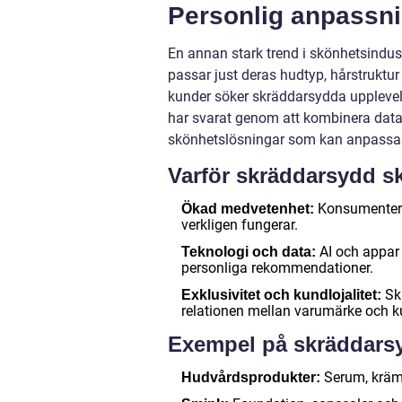
Personlig anpassn
En annan stark trend i skönhetsindus
passar just deras hudtyp, hårstruktur
kunder söker skräddarsydda upplevels
har svarat genom att kombinera data, 
skönhetslösningar som kan anpassas 
Varför skräddarsydd s
Konsumenter ä
Ökad medvetenhet:
verkligen fungerar.
AI och appar 
Teknologi och data:
personliga rekommendationer.
Skr
Exklusivitet och kundlojalitet:
relationen mellan varumärke och k
Exempel på skräddars
Serum, kräme
Hudvårdsprodukter: