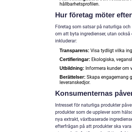
hållbarhetsprofilen.
Hur företag möter efte
Företag som satsar på naturliga och 
om att byta ingredienser, utan också
inkluderar:
Visa tydligt vilka i
Transparens:
Ekologiska, veganska
Certifieringar:
Informera kunder om var
Utbildning:
Skapa engagemang gen
Berättelser:
leveranskedjor.
Konsumenternas påve
Intresset för naturliga produkter påve
produkter som de upplever som hälso
nya extrakt, växtbaserade ingredien
efterfrågan på att produkter ska vara 