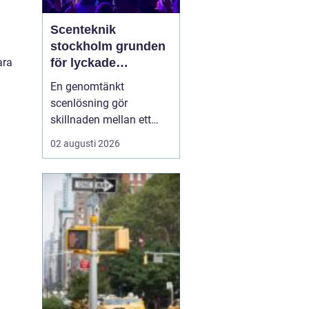
Scenteknik
stockholm grunden
för lyckade
ara
evenemang
En genomtänkt
scenlösning gör
skillnaden mellan ett
evenemang som känns
02 augusti 2026
trevande och ett som
verkligen landar hos
publiken. När ljud, ljus,
bild och scenbyggnation
samspelar skapas fokus,
energi och trygghet både
för publiken och för dem
på scen. I ...