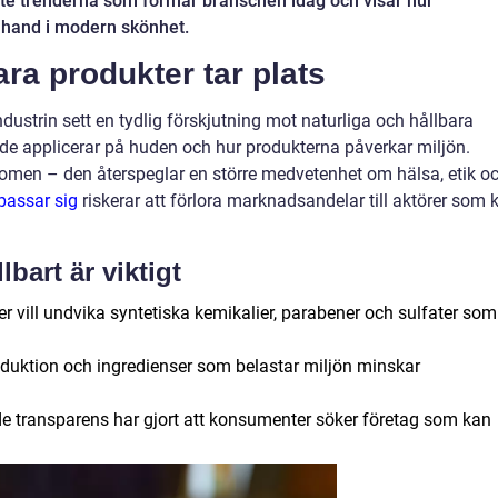
aste trenderna som formar branschen idag och visar hur
i hand i modern skönhet.
ara produkter tar plats
ustrin sett en tydlig förskjutning mot naturliga och hållbara
 de applicerar på huden och hur produkterna påverkar miljön.
nomen – den återspeglar en större medvetenhet om hälsa, etik o
passar sig
riskerar att förlora marknadsandelar till aktörer som 
lbart är viktigt
vill undvika syntetiska kemikalier, parabener och sulfater som
duktion och ingredienser som belastar miljön minskar
e transparens har gjort att konsumenter söker företag som kan