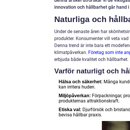
denna artikel utforskar vi de viktig
innovation och hållbarhet går hand 
Naturliga och hållb
Under de senaste åren har skönhetsind
produkter. Konsumenter vill veta vad
Denna trend är inte bara ett modefe
klimatpåverkan.
Företag som inte an
erbjuda både kvalitet och hållbarhet.
Varför naturligt och hål
Många kunder 
Hälsa och säkerhet:
kan irritera huden.
Förpackningar, pro
Miljöpåverkan:
produkternas attraktionskraft.
Djurförsök och bristand
Etiska val:
bevisa hållbar praxis.