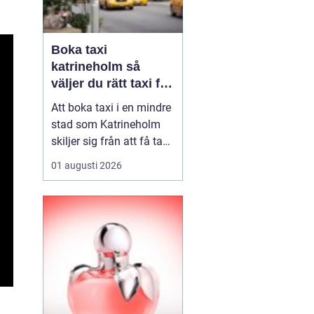
Boka taxi
katrineholm så
väljer du rätt taxi för
trygga resor
Att boka taxi i en mindre
stad som Katrineholm
skiljer sig från att få tag
på bil i en storstad.
01 augusti 2026
Utbudet är mer
överskådligt, men
skillnaden mellan olika
bolag kan vara tydlig.
Den som söker efter
Boka Taxi K...