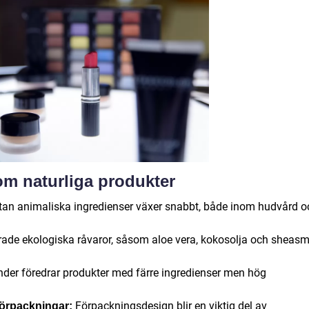
om naturliga produkter
tan animaliska ingredienser växer snabbt, både inom hudvård o
erade ekologiska råvaror, såsom aloe vera, kokosolja och sheasm
der föredrar produkter med färre ingredienser men hög
Förpackningsdesign blir en viktig del av
förpackningar: