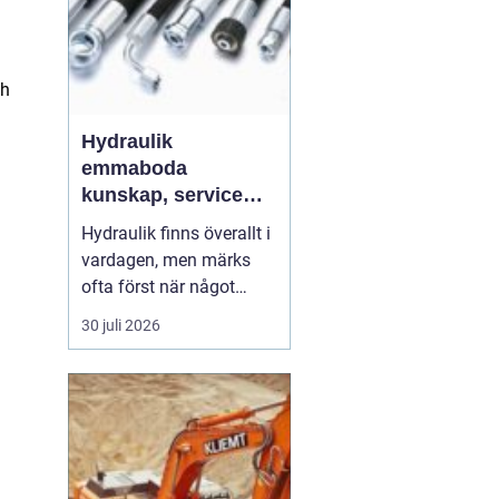
ch
Hydraulik
emmaboda
kunskap, service
och rätt lösningar
Hydraulik finns överallt i
när du behöver dem
vardagen, men märks
ofta först när något
slutar fungera. En
30 juli 2026
läckande slang kan
stoppa en hel skörd,
stillastående maskiner
kan bromsa en industri i
timmar och en trasig
cylinder kan stänga ner