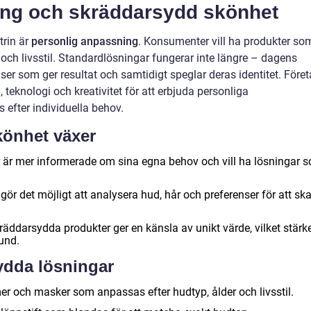
ing och skräddarsydd skönhet
trin är
personlig anpassning
. Konsumenter vill ha produkter so
 och livsstil. Standardlösningar fungerar inte längre – dagens
er som ger resultat och samtidigt speglar deras identitet. Före
teknologi och kreativitet för att erbjuda personliga
efter individuella behov.
könhet växer
r mer informerade om sina egna behov och vill ha lösningar 
gör det möjligt att analysera hud, hår och preferenser för att sk
äddarsydda produkter ger en känsla av unikt värde, vilket stärk
und.
ydda lösningar
r och masker som anpassas efter hudtyp, ålder och livsstil.