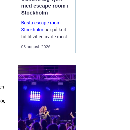
med escape room i
Stockholm
Bästa escape room
Stockholm
har på kort
tid blivit en av de mest
omtyckta aktiviteterna
03 augusti 2026
för vänner, familjer och
företag som vill göra
något annor...
ch
ör,