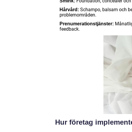
Foundation, concealer och 
Smink:
Schampo, balsam och beh
Hårvård:
problemområden.
Månatlig
Prenumerationstjänster:
feedback.
Hur företag implemente