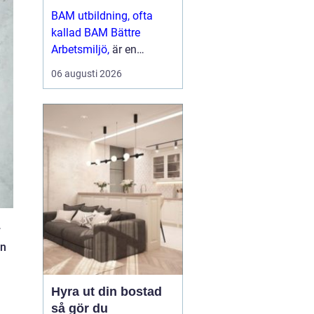
arbetsliv
BAM utbildning, ofta
kallad BAM Bättre
Arbetsmiljö,
är en
grundkurs som ger
06 augusti 2026
chefer, skyddsombud
och andra
nyckelpersoner verkt...
r
en
Hyra ut din bostad
så gör du