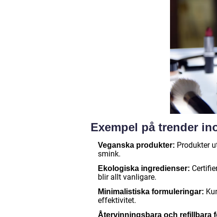
Exempel på trender in
Produkter u
Veganska produkter:
smink.
Certifi
Ekologiska ingredienser:
blir allt vanligare.
Kun
Minimalistiska formuleringar:
effektivitet.
Återvinningsbara och refillbara 