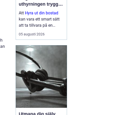
uthyrningen trygg,
lönsam och smidig
Att
Hyra ut din bostad
kan vara ett smart sätt
att ta tillvara på en
lägenhet eller villa som
05 augusti 2026
står tom, till exempel
ch
under ett
kan
utlandsuppdrag, vid
samboskap eller medan
en ny bostad test...
Utmana dig själv