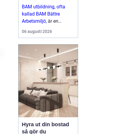
arbetsliv
BAM utbildning, ofta
kallad BAM Bättre
Arbetsmiljö,
är en
grundkurs som ger
06 augusti 2026
chefer, skyddsombud
och andra
nyckelpersoner verkt...
Hyra ut din bostad
så gör du