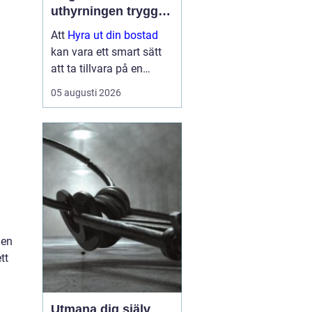
uthyrningen trygg,
lönsam och smidig
Att
Hyra ut din bostad
kan vara ett smart sätt
att ta tillvara på en
lägenhet eller villa som
05 augusti 2026
står tom, till exempel
under ett
utlandsuppdrag, vid
samboskap eller medan
en ny bostad test...
 en
tt
Utmana dig själv