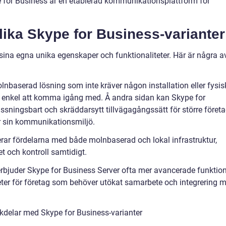
pe for Business är en etablerad kommunikationsplattform för
lika Skype for Business-varianter
 sina egna unika egenskaper och funktionaliteter. Här är några a
lnbaserad lösning som inte kräver någon installation eller fysis
ch enkel att komma igång med. Å andra sidan kan Skype for
ssningsbart och skräddarsytt tillvägagångssätt för större föret
r sin kommunikationsmiljö.
rar fördelarna med både molnbaserad och lokal infrastruktur,
het och kontroll samtidigt.
 erbjuder Skype for Business Server ofta mer avancerade funktio
er för företag som behöver utökat samarbete och integrering 
kdelar med Skype for Business-varianter