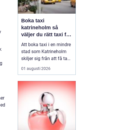
Boka taxi
katrineholm så
v
väljer du rätt taxi för
trygga resor
Att boka taxi i en mindre
k
stad som Katrineholm
skiljer sig från att få tag
ag
på bil i en storstad.
01 augusti 2026
Utbudet är mer
överskådligt, men
skillnaden mellan olika
bolag kan vara tydlig.
ner
Den som söker efter
med
Boka Taxi K...