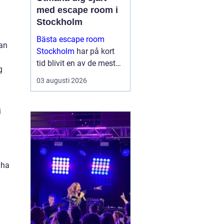
med escape room i
Stockholm
Bästa escape room
ran
Stockholm
har på kort
tid blivit en av de mest
g
omtyckta aktiviteterna
03 augusti 2026
för vänner, familjer och
företag som vill göra
något annor...
i
 ha