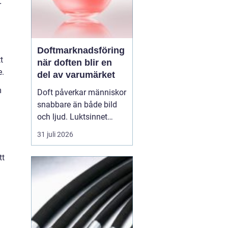
r
Doftmarknadsföring
t
när doften blir en
e.
del av varumärket
m
Doft påverkar människor
snabbare än både bild
och ljud. Luktsinnet
kopplas direkt till
31 juli 2026
hjärnans centrum för
känslor och minnen.
tt
Därför
har
doftmarknadsföring
blivit
ett kraftfullt verktyg
för företag som v...