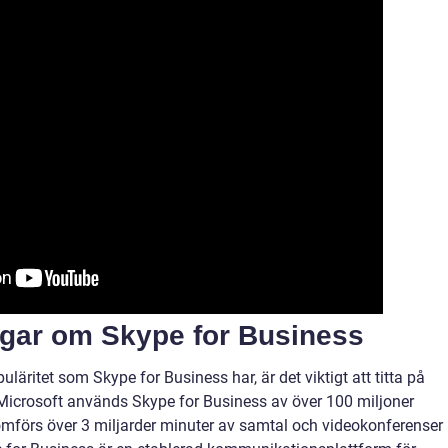
ngar om Skype for Business
läritet som Skype for Business har, är det viktigt att titta på
 Microsoft används Skype for Business av över 100 miljoner
förs över 3 miljarder minuter av samtal och videokonferenser