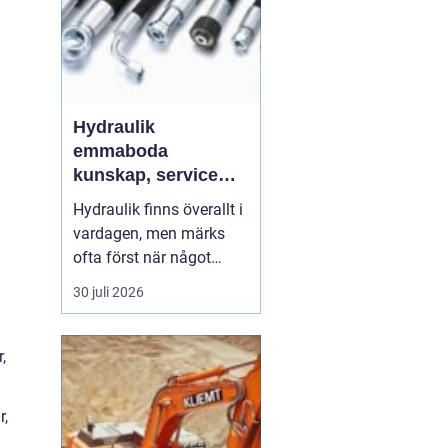
Hydraulik
emmaboda
kunskap, service
och rätt lösningar
Hydraulik finns överallt i
när du behöver dem
vardagen, men märks
ofta först när något
slutar fungera. En
30 juli 2026
läckande slang kan
stoppa en hel skörd,
stillastående maskiner
,
kan bromsa en industri i
timmar och en trasig
r,
cylinder kan stänga ner