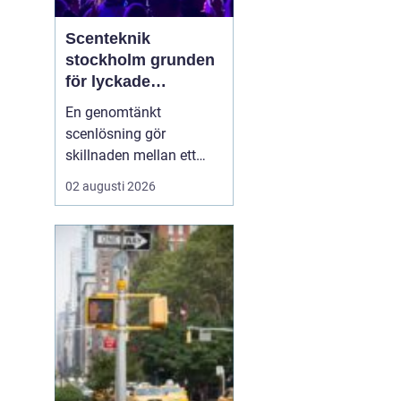
Scenteknik
stockholm grunden
för lyckade
evenemang
En genomtänkt
scenlösning gör
skillnaden mellan ett
evenemang som känns
02 augusti 2026
trevande och ett som
verkligen landar hos
publiken. När ljud, ljus,
bild och scenbyggnation
samspelar skapas fokus,
energi och trygghet både
för publiken och för dem
på scen. I ...