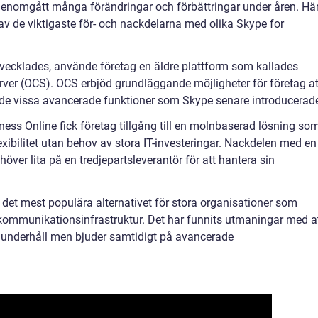
genomgått många förändringar och förbättringar under åren. Hä
v de viktigaste för- och nackdelarna med olika Skype for
vecklades, använde företag en äldre plattform som kallades
ver (OCS). OCS erbjöd grundläggande möjligheter för företag at
de vissa avancerade funktioner som Skype senare introducerad
ess Online fick företag tillgång till en molnbaserad lösning so
xibilitet utan behov av stora IT-investeringar. Nackdelen med en
över lita på en tredjepartsleverantör för att hantera sin
 det mest populära alternativet för stora organisationer som
n kommunikationsinfrastruktur. Det har funnits utmaningar med a
 underhåll men bjuder samtidigt på avancerade