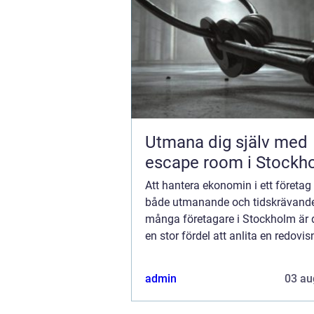
Utmana dig själv med
escape room i Stockh
Att hantera ekonomin i ett företag
både utmanande och tidskrävande
många företagare i Stockholm är d
en stor fördel att anlita en redovi
Denna artikel gå...
admin
03 au