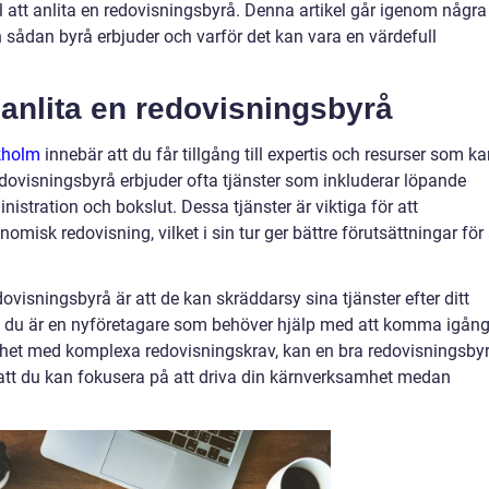
l att anlita en redovisningsbyrå. Denna artikel går igenom några
sådan byrå erbjuder och varför det kan vara en värdefull
 anlita en redovisningsbyrå
kholm
innebär att du får tillgång till expertis och resurser som k
edovisningsbyrå erbjuder ofta tjänster som inkluderar löpande
istration och bokslut. Dessa tjänster är viktiga för att
omisk redovisning, vilket i sin tur ger bättre förutsättningar för 
ovisningsbyrå är att de kan skräddarsy sina tjänster efter ditt
m du är en nyföretagare som behöver hjälp med att komma igång
mhet med komplexa redovisningskrav, kan en bra redovisningsby
 att du kan fokusera på att driva din kärnverksamhet medan