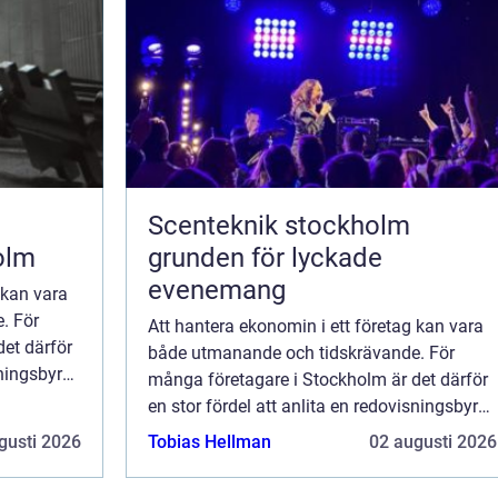
Scenteknik stockholm
olm
grunden för lyckade
evenemang
 kan vara
. För
Att hantera ekonomin i ett företag kan vara
et därför
både utmanande och tidskrävande. För
sningsbyrå.
många företagare i Stockholm är det därför
en stor fördel att anlita en redovisningsbyrå.
Denna artikel gå...
gusti 2026
Tobias Hellman
02 augusti 2026