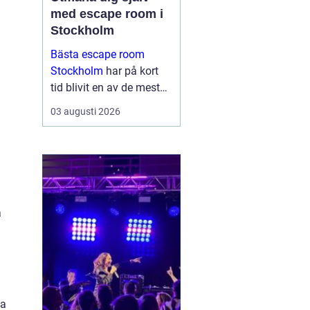
med escape room i
Stockholm
Bästa escape room
Stockholm
har på kort
tid blivit en av de mest
omtyckta aktiviteterna
03 augusti 2026
för vänner, familjer och
företag som vill göra
något annor...
a
ka