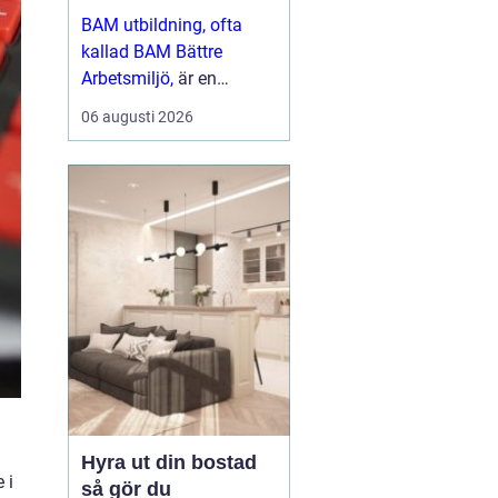
arbetsliv
BAM utbildning, ofta
kallad BAM Bättre
Arbetsmiljö,
är en
grundkurs som ger
06 augusti 2026
chefer, skyddsombud
och andra
nyckelpersoner verkt...
Hyra ut din bostad
 i
så gör du