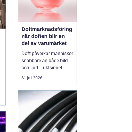
Doftmarknadsföring
när doften blir en
del av varumärket
Doft påverkar människor
snabbare än både bild
och ljud. Luktsinnet
kopplas direkt till
31 juli 2026
hjärnans centrum för
känslor och minnen.
Därför
har
doftmarknadsföring
blivit
ett kraftfullt verktyg
för företag som v...