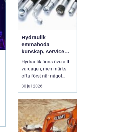
Hydraulik
emmaboda
kunskap, service
och rätt lösningar
Hydraulik finns överallt i
när du behöver dem
vardagen, men märks
ofta först när något
slutar fungera. En
30 juli 2026
läckande slang kan
stoppa en hel skörd,
stillastående maskiner
kan bromsa en industri i
timmar och en trasig
cylinder kan stänga ner