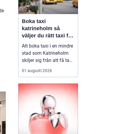
de
Boka taxi
katrineholm så
väljer du rätt taxi för
trygga resor
Att boka taxi i en mindre
stad som Katrineholm
skiljer sig från att få tag
på bil i en storstad.
01 augusti 2026
Utbudet är mer
överskådligt, men
skillnaden mellan olika
bolag kan vara tydlig.
Den som söker efter
Boka Taxi K...