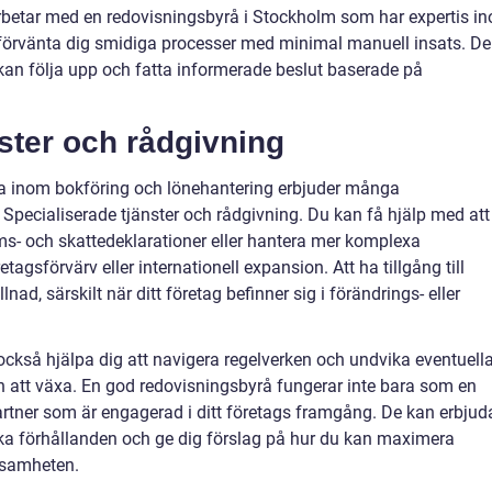
arbetar med en redovisningsbyrå i Stockholm som har expertis i
 förvänta dig smidiga processer med minimal manuell insats. De
kan följa upp och fatta informerade beslut baserade på
ster och rådgivning
a inom bokföring och lönehantering erbjuder många
Specialiserade tjänster och rådgivning. Du kan få hjälp med att
s- och skattedeklarationer eller hantera mer komplexa
gsförvärv eller internationell expansion. Att ha tillgång till
nad, särskilt när ditt företag befinner sig i förändrings- eller
också hjälpa dig att navigera regelverken och undvika eventuell
ån att växa. En god redovisningsbyrå fungerar inte bara som en
partner som är engagerad i ditt företags framgång. De kan erbjud
ika förhållanden och ge dig förslag på hur du kan maximera
ksamheten.