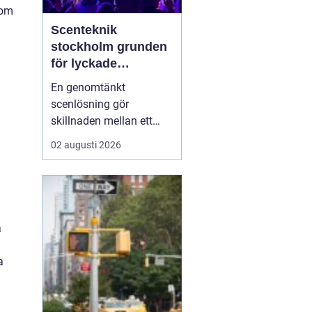
nom
Scenteknik
stockholm grunden
för lyckade
evenemang
En genomtänkt
scenlösning gör
skillnaden mellan ett
evenemang som känns
02 augusti 2026
trevande och ett som
verkligen landar hos
publiken. När ljud, ljus,
bild och scenbyggnation
samspelar skapas fokus,
a
energi och trygghet både
för publiken och för dem
a
på scen. I ...