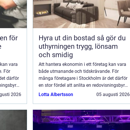
en för
Hyra ut din bostad så gör du
e
uthyrningen trygg, lönsam
och smidig
 kan vara
Att hantera ekonomin i ett företag kan vara
. För
både utmanande och tidskrävande. För
et därför
många företagare i Stockholm är det därför
sningsbyrå.
en stor fördel att anlita en redovisningsbyrå.
Denna artikel gå...
gusti 2026
Lotta Albertsson
05 augusti 2026