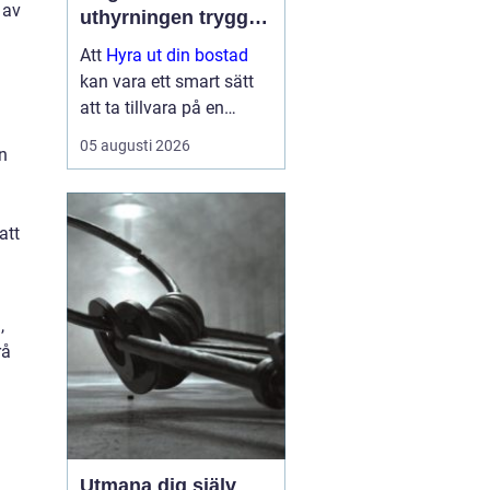
 av
uthyrningen trygg,
lönsam och smidig
Att
Hyra ut din bostad
kan vara ett smart sätt
att ta tillvara på en
lägenhet eller villa som
05 augusti 2026
an
står tom, till exempel
under ett
utlandsuppdrag, vid
att
samboskap eller medan
en ny bostad test...
,
rå
Utmana dig själv