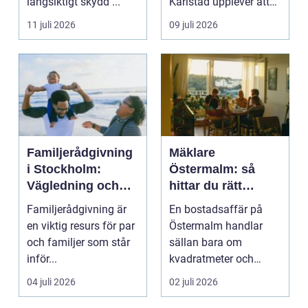
långsiktigt skydd ...
Karlstad upplever att
städningen...
11 juli 2026
09 juli 2026
Familjerådgivning
Mäklare
i Stockholm:
Östermalm: så
Vägledning och
hittar du rätt
stöd för relationer
partner för din
Familjerådgivning är
En bostadsaffär på
i kris
bostadsaffär
en viktig resurs för par
Östermalm handlar
och familjer som står
sällan bara om
inför...
kvadratmeter och
adress. Om...
04 juli 2026
02 juli 2026