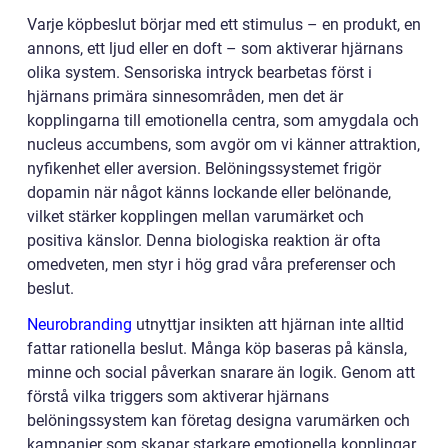
Varje köpbeslut börjar med ett stimulus – en produkt, en
annons, ett ljud eller en doft – som aktiverar hjärnans
olika system. Sensoriska intryck bearbetas först i
hjärnans primära sinnesområden, men det är
kopplingarna till emotionella centra, som amygdala och
nucleus accumbens, som avgör om vi känner attraktion,
nyfikenhet eller aversion. Belöningssystemet frigör
dopamin när något känns lockande eller belönande,
vilket stärker kopplingen mellan varumärket och
positiva känslor. Denna biologiska reaktion är ofta
omedveten, men styr i hög grad våra preferenser och
beslut.
Neurobranding
utnyttjar insikten att hjärnan inte alltid
fattar rationella beslut. Många köp baseras på känsla,
minne och social påverkan snarare än logik. Genom att
förstå vilka triggers som aktiverar hjärnans
belöningssystem kan företag designa varumärken och
kampanjer som skapar starkare emotionella kopplingar