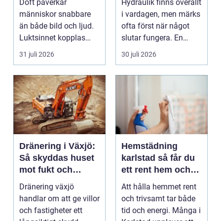
Doft påverkar
Hydraulik finns överallt
när du behöver
människor snabbare
i vardagen, men märks
dem
än både bild och ljud.
ofta först när något
Luktsinnet kopplas
slutar fungera. En
direkt till hjärnans
läckande slan...
31 juli 2026
30 juli 2026
cent...
Dränering i Växjö:
Hemstädning
Så skyddas huset
karlstad så får du
mot fukt och
ett rent hem och
vattenskador
mer tid över
Dränering växjö
Att hålla hemmet rent
handlar om att ge villor
och trivsamt tar både
och fastigheter ett
tid och energi. Många i