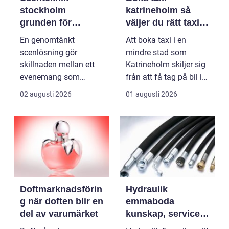
stockholm
katrineholm så
grunden för
väljer du rätt taxi
lyckade
för trygga resor
En genomtänkt
Att boka taxi i en
evenemang
scenlösning gör
mindre stad som
skillnaden mellan ett
Katrineholm skiljer sig
evenemang som
från att få tag på bil i
känns trevande och ett
en storstad. Utb...
02 augusti 2026
01 augusti 2026
som verklig...
Doftmarknadsförin
Hydraulik
g när doften blir en
emmaboda
del av varumärket
kunskap, service
och rätt lösningar