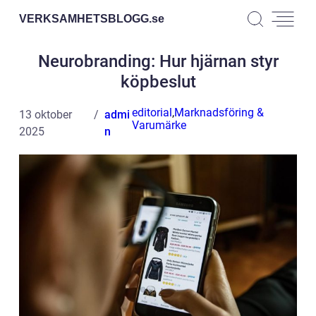
VERKSAMHETSBLOGG.
se
Neurobranding: Hur hjärnan styr
köpbeslut
editorial
,
Marknadsföring &
13 oktober
admi
Varumärke
2025
n