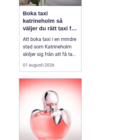
Boka taxi
katrineholm så
väljer du rätt taxi för
trygga resor
Att boka taxi i en mindre
stad som Katrineholm
skiljer sig från att få tag
på bil i en storstad.
01 augusti 2026
Utbudet är mer
överskådligt, men
skillnaden mellan olika
bolag kan vara tydlig.
Den som söker efter
Boka Taxi K...