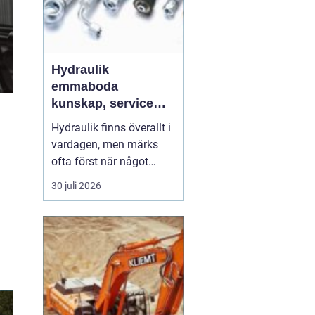
Hydraulik
emmaboda
kunskap, service
och rätt lösningar
Hydraulik finns överallt i
när du behöver dem
vardagen, men märks
ofta först när något
slutar fungera. En
30 juli 2026
läckande slang kan
stoppa en hel skörd,
stillastående maskiner
kan bromsa en industri i
timmar och en trasig
cylinder kan stänga ner
ett helt sågverk. För
företag ...