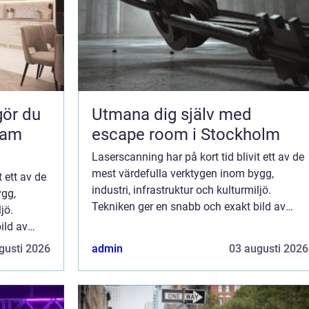
Utmana dig själv med
sam
escape room i Stockholm
Laserscanning har på kort tid blivit ett av de
mest värdefulla verktygen inom bygg,
t ett av de
industri, infrastruktur och kulturmiljö.
ygg,
Tekniken ger en snabb och exakt bild av
jö.
verkligheten och förvandlar komplexa
ild av
miljöer till tillf&oum...
lexa
gusti 2026
admin
03 augusti 2026