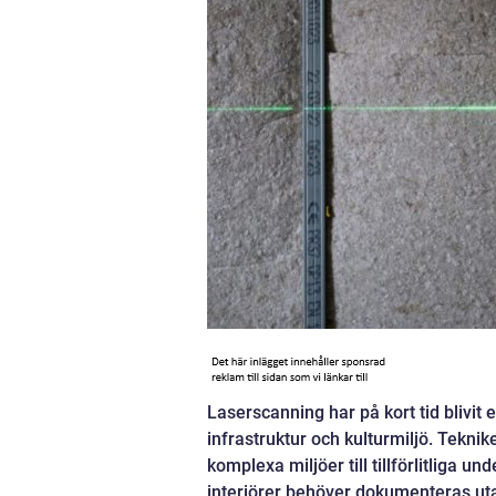
Laserscanning har på kort tid blivit 
infrastruktur och kulturmiljö. Tekni
komplexa miljöer till tillförlitliga un
interiörer behöver dokumenteras uta