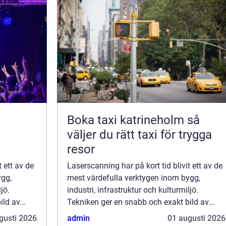
Boka taxi katrineholm så
väljer du rätt taxi för trygga
resor
t ett av de
Laserscanning har på kort tid blivit ett av de
ygg,
mest värdefulla verktygen inom bygg,
jö.
industri, infrastruktur och kulturmiljö.
ild av
Tekniken ger en snabb och exakt bild av
lexa
verkligheten och förvandlar komplexa
gusti 2026
admin
01 augusti 2026