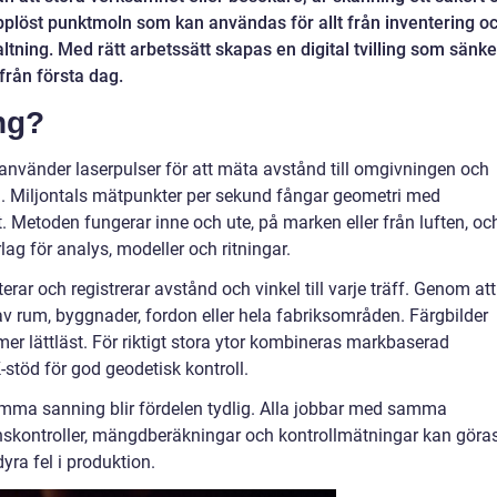
gupplöst punktmoln som kan användas för allt från inventering o
valtning. Med rätt arbetssätt skapas en digital tvilling som sänke
från första dag.
ng?
vänder laserpulser för att mäta avstånd till omgivningen och
n. Miljontals mätpunkter per sekund fångar geometri med
t. Metoden fungerar inne och ute, på marken eller från luften, oc
rlag för analys, modeller och ritningar.
rar och registrerar avstånd och vinkel till varje träff. Genom att
g av rum, byggnader, fordon eller hela fabriksområden. Färgbilder
er lättläst. För riktigt stora ytor kombineras markbaserad
töd för god geodetisk kontroll.
amma sanning blir fördelen tydlig. Alla jobbar med samma
onskontroller, mängdberäkningar och kontrollmätningar kan göra
yra fel i produktion.