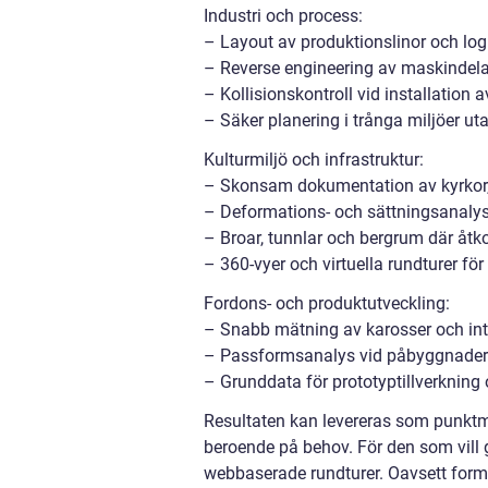
Industri och process:
– Layout av produktionslinor och logi
– Reverse engineering av maskindelar
– Kollisionskontroll vid installation a
– Säker planering i trånga miljöer uta
Kulturmiljö och infrastruktur:
– Skonsam dokumentation av kyrkor,
– Deformations- och sättningsanalyse
– Broar, tunnlar och bergrum där åtkom
– 360-vyer och virtuella rundturer för
Fordons- och produktutveckling:
– Snabb mätning av karosser och inte
– Passformsanalys vid påbyggnader 
– Grunddata för prototyptillverkning o
Resultaten kan levereras som punktmo
beroende på behov. För den som vill 
webbaserade rundturer. Oavsett form