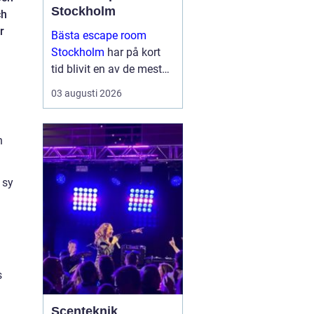
Stockholm
ch
r
Bästa escape room
Stockholm
har på kort
tid blivit en av de mest
omtyckta aktiviteterna
03 augusti 2026
för vänner, familjer och
företag som vill göra
något annor...
h
 sy
s
Scenteknik