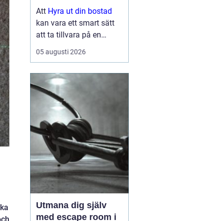
lönsam och smidig
Att
Hyra ut din bostad
kan vara ett smart sätt
att ta tillvara på en
lägenhet eller villa som
05 augusti 2026
står tom, till exempel
under ett
utlandsuppdrag, vid
samboskap eller medan
en ny bostad test...
Utmana dig själv
ska
med escape room i
och