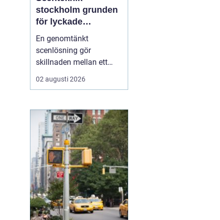
stockholm grunden
för lyckade
evenemang
En genomtänkt
scenlösning gör
skillnaden mellan ett
evenemang som känns
02 augusti 2026
trevande och ett som
verkligen landar hos
publiken. När ljud, ljus,
bild och scenbyggnation
samspelar skapas fokus,
energi och trygghet både
för publiken och för dem
på scen. I ...