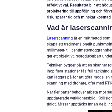
effektivt val. Resultatet blir ett hö
projektering till uppföljning och för
risk, sparar tid och minskar kostnad 
Vad är laserscanni
Laserscanning
är en mätmetod som an
skapa ett tredimensionellt punktmol
millimeter- till centimeternoggrannhe
ger ett objektivt, reproducerbart unde
Tekniken bygger på att en skanner rote
ihop flera stationer fås full täcknin
kan läggas på för att göra modellen m
skanning med drönare, ofta med RTK-s
När fler parter behöver arbeta mot s
uppdaterade verklighetsbild. Kollisi
tidigt. Missar upptäcks innan de blir d