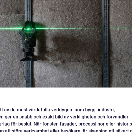
ett av de mest värdefulla verktygen inom bygg, industri,
ken ger en snabb och exakt bild av verkligheten och förvandlar
derlag för beslut. När fönster, fasader, processlinor eller histori
n att störa verksamhet eller besökare, är skanning ett säkert 