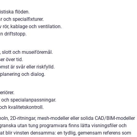
stiska flöden.
 och specialfixturer.
v rör, kablage och ventilation.
n driftstopp.
 slott och museiföremål.
r över tid.
st är svår eller riskfylld.
 planering och dialog.
riörer.
och specialanpassningar.
ch kvalitetskontroll.
ln, 2D-ritningar, mesh-modeller eller solida CAD/BIM-modeller
granska utan tung programvara finns lätta visningsfiler och
at blir vinsten densamma: en tydlig, gemensam referens som