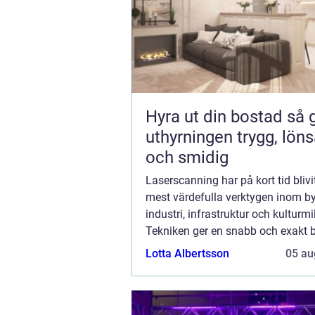
Hyra ut din bostad så gör du
uthyrningen trygg, lön
och smidig
Laserscanning har på kort tid blivi
mest värdefulla verktygen inom b
industri, infrastruktur och kulturmil
Tekniken ger en snabb och exakt b
verkligheten och förvandlar komp
Lotta Albertsson
05 au
miljöer till tillf&oum...