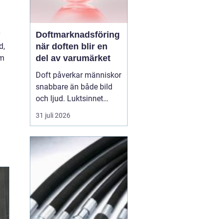
Doftmarknadsföring
när doften blir en
d,
del av varumärket
om
Doft påverkar människor
snabbare än både bild
och ljud. Luktsinnet
kopplas direkt till
31 juli 2026
hjärnans centrum för
känslor och minnen.
Därför
har
doftmarknadsföring
blivit
ett kraftfullt verktyg
för företag som v...