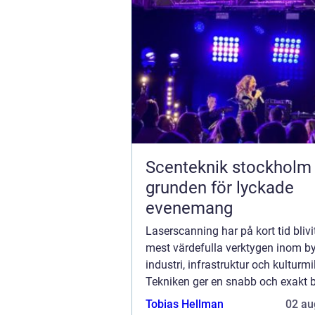
Scenteknik stockholm
grunden för lyckade
evenemang
Laserscanning har på kort tid blivi
mest värdefulla verktygen inom b
industri, infrastruktur och kulturmil
Tekniken ger en snabb och exakt b
verkligheten och förvandlar komp
Tobias Hellman
02 au