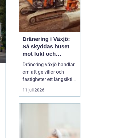
Dränering i Växjö:
Så skyddas huset
mot fukt och
vattenskador
Dränering växjö handlar
om att ge villor och
fastigheter ett långsiktigt
skydd mot fukt, mögel
11 juli 2026
och skador på
husgrunden. Med rätt
utförd markdränering
runt huset minskar
risken för kall och fuktig
k...