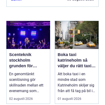
Scenteknik
Boka taxi
stockholm
katrineholm så
grunden för
väljer du rätt taxi
lyckade
för trygga resor
En genomtänkt
Att boka taxi i en
evenemang
scenlösning gör
mindre stad som
skillnaden mellan ett
Katrineholm skiljer sig
evenemang som
från att få tag på bil i
känns trevande och ett
en storstad. Utb...
02 augusti 2026
01 augusti 2026
som verklig...