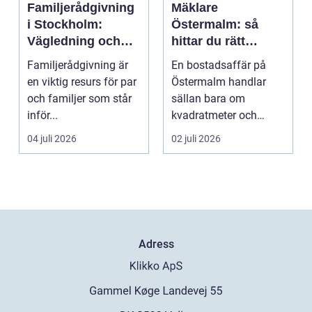
Familjerådgivning
Mäklare
i Stockholm:
Östermalm: så
Vägledning och
hittar du rätt
stöd för relationer
partner för din
Familjerådgivning är
En bostadsaffär på
i kris
bostadsaffär
en viktig resurs för par
Östermalm handlar
och familjer som står
sällan bara om
inför...
kvadratmeter och
adress. Om...
04 juli 2026
02 juli 2026
Adress