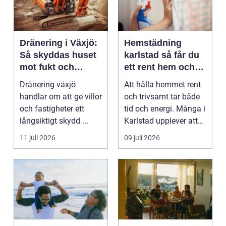
Dränering i Växjö:
Hemstädning
Så skyddas huset
karlstad så får du
mot fukt och
ett rent hem och
vattenskador
mer tid över
Dränering växjö
Att hålla hemmet rent
handlar om att ge villor
och trivsamt tar både
och fastigheter ett
tid och energi. Många i
långsiktigt skydd ...
Karlstad upplever att
städningen...
11 juli 2026
09 juli 2026