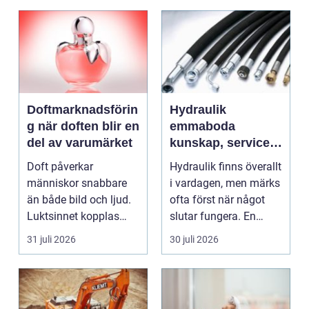
Doftmarknadsförin
Hydraulik
g när doften blir en
emmaboda
del av varumärket
kunskap, service
och rätt lösningar
Doft påverkar
Hydraulik finns överallt
när du behöver
människor snabbare
i vardagen, men märks
dem
än både bild och ljud.
ofta först när något
Luktsinnet kopplas
slutar fungera. En
direkt till hjärnans
läckande slan...
31 juli 2026
30 juli 2026
cent...