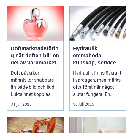
Doftmarknadsförin
Hydraulik
g när doften blir en
emmaboda
del av varumärket
kunskap, service
och rätt lösningar
Doft påverkar
Hydraulik finns överallt
när du behöver
människor snabbare
i vardagen, men märks
dem
än både bild och ljud.
ofta först när något
Luktsinnet kopplas
slutar fungera. En
direkt till hjärnans
läckande slan...
31 juli 2026
30 juli 2026
cent...