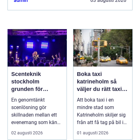
admin
03 augusti 2026
Scenteknik
Boka taxi
stockholm
katrineholm så
grunden för
väljer du rätt taxi
lyckade
för trygga resor
En genomtänkt
Att boka taxi i en
evenemang
scenlösning gör
mindre stad som
skillnaden mellan ett
Katrineholm skiljer sig
evenemang som känns
från att få tag på bil i
trevande och ett som
en storstad. Utb...
02 augusti 2026
01 augusti 2026
verklig...