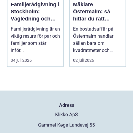
Familjerådgivning i
Mäklare
Stockholm:
Östermalm: så
Vägledning och
hittar du rätt
stöd för relationer i
partner för din
Familjerådgivning är en
En bostadsaffär på
kris
bostadsaffär
viktig resurs för par och
Östermalm handlar
familjer som står
sällan bara om
inför...
kvadratmeter och
adress. Om...
04 juli 2026
02 juli 2026
Adress