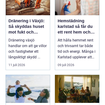
Dränering i Växjö:
Hemstädning
Så skyddas huset
karlstad så får du
mot fukt och
ett rent hem och
vattenskador
mer tid över
Dränering växjö
Att hålla hemmet rent
handlar om att ge villor
och trivsamt tar både
och fastigheter ett
tid och energi. Många i
långsiktigt skydd ...
Karlstad upplever att
städningen...
11 juli 2026
09 juli 2026