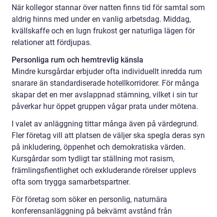
När kollegor stannar över natten finns tid för samtal som
aldrig hinns med under en vanlig arbetsdag. Middag,
kvällskaffe och en lugn frukost ger naturliga lägen för
relationer att fördjupas.
Personliga rum och hemtrevlig känsla
Mindre kursgårdar erbjuder ofta individuellt inredda rum
snarare än standardiserade hotellkorridorer. För många
skapar det en mer avslappnad stämning, vilket i sin tur
påverkar hur öppet gruppen vågar prata under mötena.
I valet av anläggning tittar många även på värdegrund.
Fler företag vill att platsen de väljer ska spegla deras syn
på inkludering, öppenhet och demokratiska värden.
Kursgårdar som tydligt tar ställning mot rasism,
främlingsfientlighet och exkluderande rörelser upplevs
ofta som trygga samarbetspartner.
För företag som söker en personlig, naturnära
konferensanläggning på bekvämt avstånd från