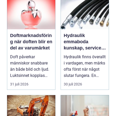
Doftmarknadsförin
Hydraulik
g när doften blir en
emmaboda
del av varumärket
kunskap, service
och rätt lösningar
Doft påverkar
Hydraulik finns överallt
när du behöver
människor snabbare
i vardagen, men märks
dem
än både bild och ljud.
ofta först när något
Luktsinnet kopplas
slutar fungera. En
direkt till hjärnans
läckande slan...
31 juli 2026
30 juli 2026
cent...