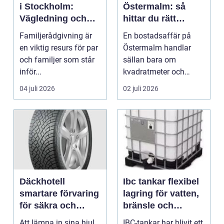
i Stockholm:
Östermalm: så
Vägledning och
hittar du rätt
stöd för relationer
partner för din
Familjerådgivning är
En bostadsaffär på
i kris
bostadsaffär
en viktig resurs för par
Östermalm handlar
och familjer som står
sällan bara om
inför...
kvadratmeter och
adress. Om...
04 juli 2026
02 juli 2026
Däckhotell
Ibc tankar flexibel
smartare förvaring
lagring för vatten,
för säkra och
bränsle och
hållbara däck
avlopp
Att lämna in sina hjul
IBC-tankar har blivit ett