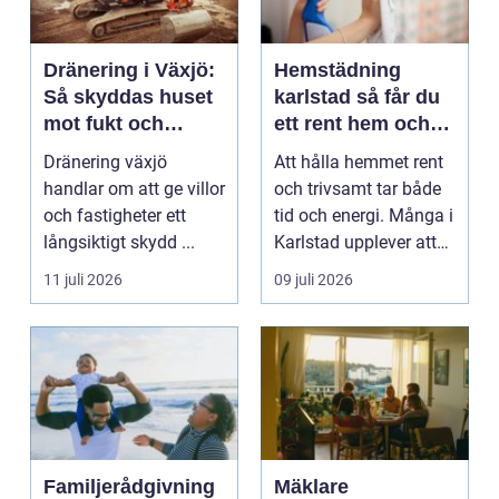
Dränering i Växjö:
Hemstädning
Så skyddas huset
karlstad så får du
mot fukt och
ett rent hem och
vattenskador
mer tid över
Dränering växjö
Att hålla hemmet rent
handlar om att ge villor
och trivsamt tar både
och fastigheter ett
tid och energi. Många i
långsiktigt skydd ...
Karlstad upplever att
städningen...
11 juli 2026
09 juli 2026
Familjerådgivning
Mäklare