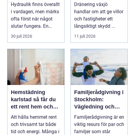
och rätt lösningar
vattenskador
Hydraulik finns överallt
Dränering växjö
när du behöver
i vardagen, men märks
handlar om att ge villor
dem
ofta först när något
och fastigheter ett
slutar fungera. En
långsiktigt skydd ...
läckande slan...
30 juli 2026
11 juli 2026
Hemstädning
Familjerådgivning i
karlstad så får du
Stockholm:
ett rent hem och
Vägledning och
mer tid över
stöd för relationer i
Att hålla hemmet rent
Familjerådgivning är en
kris
och trivsamt tar både
viktig resurs för par och
tid och energi. Många i
familjer som står