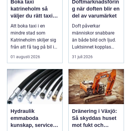
Boka taxi
Doftmarknadsförin
katrineholm så
g när doften blir en
väljer du rätt taxi
del av varumärket
för trygga resor
Att boka taxi i en
Doft påverkar
mindre stad som
människor snabbare
Katrineholm skiljer sig
än både bild och ljud.
från att få tag på bil i
Luktsinnet kopplas
en storstad. Utb...
direkt till hjärnans
01 augusti 2026
31 juli 2026
cent...
Hydraulik
Dränering i Växjö:
emmaboda
Så skyddas huset
kunskap, service
mot fukt och