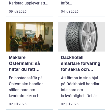
Karlstad upplever att
inför...
städningen...
09 juli 2026
04 juli 2026
Mäklare
Däckhotell
Östermalm: så
smartare förvaring
hittar du rätt
för säkra och
partner för din
hållbara däck
En bostadsaffär på
Att lämna in sina hjul
bostadsaffär
Östermalm handlar
på Däckhotell handlar
sällan bara om
inte bara om
kvadratmeter och
bekvämlighet. Det är
adress. Om...
också en fråga om
02 juli 2026
02 juli 2026
säk...