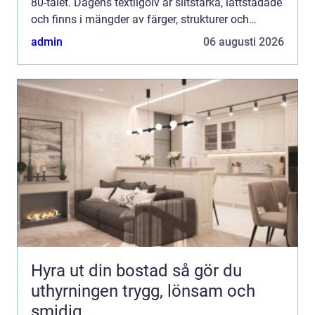
80-talet. Dagens textilgolv är slitstarka, lättstädade
och finns i mängder av färger, strukturer och
kvaliteter. För den som letar efter
admin
06 augusti 2026
heltäckningsmatta s...
Hyra ut din bostad så gör du
uthyrningen trygg, lönsam och
smidig