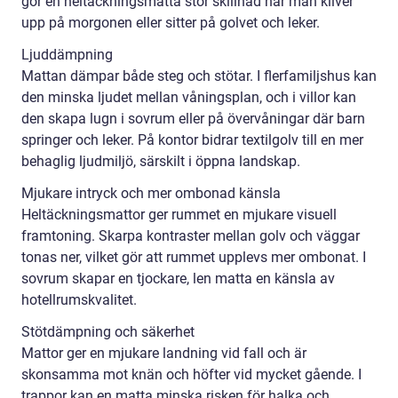
gör en heltäckningsmatta stor skillnad när man kliver
upp på morgonen eller sitter på golvet och leker.
Ljuddämpning
Mattan dämpar både steg och stötar. I flerfamiljshus kan
den minska ljudet mellan våningsplan, och i villor kan
den skapa lugn i sovrum eller på övervåningar där barn
springer och leker. På kontor bidrar textilgolv till en mer
behaglig ljudmiljö, särskilt i öppna landskap.
Mjukare intryck och mer ombonad känsla
Heltäckningsmattor ger rummet en mjukare visuell
framtoning. Skarpa kontraster mellan golv och väggar
tonas ner, vilket gör att rummet upplevs mer ombonat. I
sovrum skapar en tjockare, len matta en känsla av
hotellrumskvalitet.
Stötdämpning och säkerhet
Mattor ger en mjukare landning vid fall och är
skonsamma mot knän och höfter vid mycket gående. I
trappor kan en matta minska risken för halka och