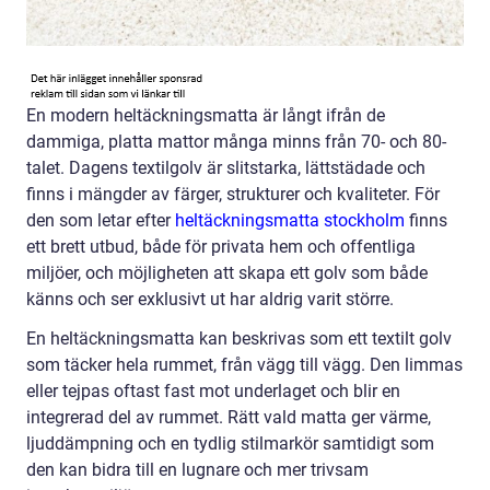
En modern heltäckningsmatta är långt ifrån de
dammiga, platta mattor många minns från 70- och 80-
talet. Dagens textilgolv är slitstarka, lättstädade och
finns i mängder av färger, strukturer och kvaliteter. För
den som letar efter
heltäckningsmatta stockholm
finns
ett brett utbud, både för privata hem och offentliga
miljöer, och möjligheten att skapa ett golv som både
känns och ser exklusivt ut har aldrig varit större.
En heltäckningsmatta kan beskrivas som ett textilt golv
som täcker hela rummet, från vägg till vägg. Den limmas
eller tejpas oftast fast mot underlaget och blir en
integrerad del av rummet. Rätt vald matta ger värme,
ljuddämpning och en tydlig stilmarkör samtidigt som
den kan bidra till en lugnare och mer trivsam