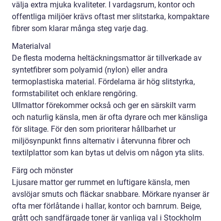
välja extra mjuka kvaliteter. I vardagsrum, kontor och
offentliga miljöer krävs oftast mer slitstarka, kompaktare
fibrer som klarar många steg varje dag.
Materialval
De flesta moderna heltäckningsmattor är tillverkade av
syntetfibrer som polyamid (nylon) eller andra
termoplastiska material. Fördelarna är hög slitstyrka,
formstabilitet och enklare rengöring.
Ullmattor förekommer också och ger en särskilt varm
och naturlig känsla, men är ofta dyrare och mer känsliga
för slitage. För den som prioriterar hållbarhet ur
miljösynpunkt finns alternativ i återvunna fibrer och
textilplattor som kan bytas ut delvis om någon yta slits.
Färg och mönster
Ljusare mattor ger rummet en luftigare känsla, men
avslöjar smuts och fläckar snabbare. Mörkare nyanser är
ofta mer förlåtande i hallar, kontor och barnrum. Beige,
grått och sandfärgade toner är vanliga val i Stockholm