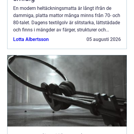
En modern heltäckningsmatta är långt ifrån de
dammiga, platta mattor många minns från 70- och
80-talet. Dagens textilgolv är slitstarka, lättstädade
och finns i mängder av färger, strukturer och
kvaliteter. För den som letar efter
Lotta Albertsson
05 augusti 2026
heltäckningsmatta s...