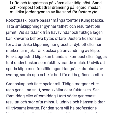
Lufta och toppdressa på våren eller tidig höst. Sand
och kompost förbättrar dränering på lerjord, medan
mullrika jordar gynnas av lite sand för fastare yta.
Robotgräsklippare passar många tomter i Kungsbacka.
Täta småklippningar gynnar täthet, och resultatet blir
jämnt. Vid saltstänk från havsvindar och fuktiga lägen
kan knivarna behöva bytas oftare. Justera tidsfönster
för att undvika klippning när gräset är dyblött eller när
marken är mjuk. Tänk också på användning av klipp.
Friskt, ogräsfritt klipp kan blandas i kompost eller läggas
tunt under buskar som fuktbevarande mulch. Undvik att
sprida klipp med fröställningar. Har gräset drabbats av
svamp, samla upp och kör bort för att begränsa smitta.
Grannskap och tider spelar roll. Tidiga morgnar efter
regn ger slitna snitt, sena kvällar ökar fuktrisken. Sen
förmiddag eller eftermiddag i torrt väder ger renast
resultat och stör ofta minst. Ljudnivå och hänsyn bidrar
till trivsamt kvarter. För den som vill ha professionell