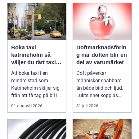
Boka taxi
Doftmarknadsförin
katrineholm så
g när doften blir en
väljer du rätt taxi
del av varumärket
för trygga resor
Att boka taxi i en
Doft påverkar
mindre stad som
människor snabbare
Katrineholm skiljer sig
än både bild och ljud.
från att få tag på bil i
Luktsinnet kopplas
en storstad. Utb...
direkt till hjärnans
01 augusti 2026
31 juli 2026
cent...