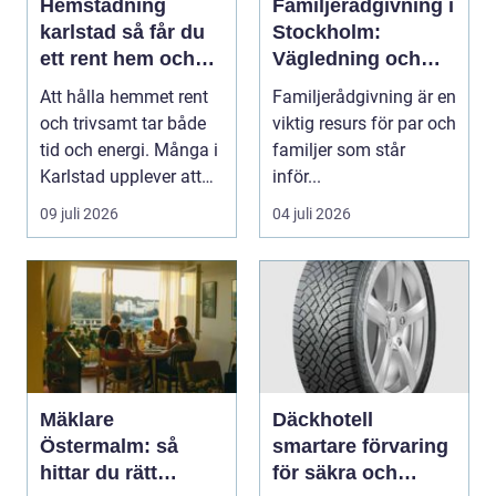
Hemstädning
Familjerådgivning i
karlstad så får du
Stockholm:
ett rent hem och
Vägledning och
mer tid över
stöd för relationer i
Att hålla hemmet rent
Familjerådgivning är en
kris
och trivsamt tar både
viktig resurs för par och
tid och energi. Många i
familjer som står
Karlstad upplever att
inför...
städningen...
09 juli 2026
04 juli 2026
Mäklare
Däckhotell
Östermalm: så
smartare förvaring
hittar du rätt
för säkra och