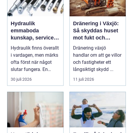
Hydraulik
Dränering i Växjö:
emmaboda
Så skyddas huset
kunskap, service
mot fukt och
och rätt lösningar
vattenskador
Hydraulik finns överallt
Dränering växjö
när du behöver
i vardagen, men märks
handlar om att ge villor
dem
ofta först när något
och fastigheter ett
slutar fungera. En
långsiktigt skydd ...
läckande slan...
30 juli 2026
11 juli 2026