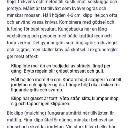
höjd, frekvens och metod till kustklimat, solskugga och
jordtyp. Målet är tät tillväxt som kväver ogräs och
minskar mossan. Håll höjden 4-6 cm, klipp lite och ofta,
och använd vassa knivar. Kombinera med gödsel och
luftning för bäst resultat. Kungsbacka har en lång
växtsäsong och perioder med både kraftigt regn och
torra veckor. Det gynnar gräs som ängsgröe, rödsvingel
och rajgräs, men ställer krav på skötsel. Tre grundregler
ger mest effekt:
Klipp inte mer än en tredjedel av stråets längd per
gång. Bryts regeln blir gräset stressat och gult.
Håll höjden inom 4-6 cm. Kortare höjd släpper in sol till
jordytan och hjälper ogräs. Längre höjd ökar risken för
liggande gräs och svamp.
Klipp när gräset är torrt. Våta strån slits, klumpar ihop
sig och täpper igen klipparen.
Bioklipp (mulching) fungerar utmärkt när tillväxten är
måttlig. Fina klipp återför näring, minskar behovet av
gödsel och skyddar jordytan. Vid stark tillväxt eller hög