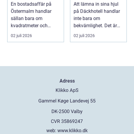
partner för din
hållbara däck
En bostadsaffär på
Att lämna in sina hjul
bostadsaffär
Östermalm handlar
på Däckhotell handlar
sällan bara om
inte bara om
kvadratmeter och
bekvämlighet. Det är
adress. Om...
också en fråga om
02 juli 2026
02 juli 2026
säk...
Adress
web:
www.klikko.dk