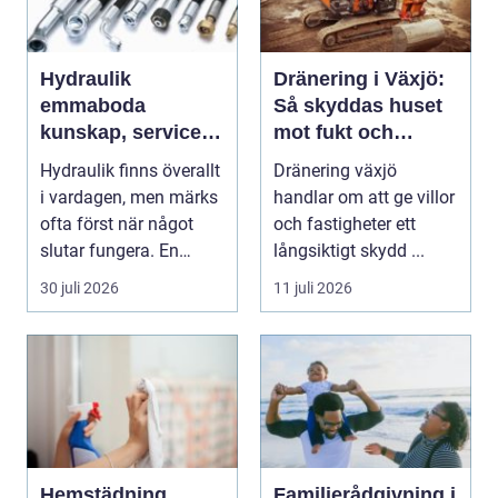
Hydraulik
Dränering i Växjö:
emmaboda
Så skyddas huset
kunskap, service
mot fukt och
och rätt lösningar
vattenskador
Hydraulik finns överallt
Dränering växjö
när du behöver
i vardagen, men märks
handlar om att ge villor
dem
ofta först när något
och fastigheter ett
slutar fungera. En
långsiktigt skydd ...
läckande slan...
30 juli 2026
11 juli 2026
Hemstädning
Familjerådgivning i