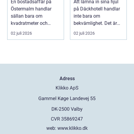
En bostadsaffär på
Att lämna in sina hjul
bostadsaffär
Östermalm handlar
på Däckhotell handlar
sällan bara om
inte bara om
kvadratmeter och
bekvämlighet. Det är
adress. Om...
också en fråga om
02 juli 2026
02 juli 2026
säk...
Adress
web:
www.klikko.dk