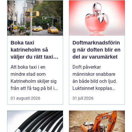
Boka taxi
Doftmarknadsförin
katrineholm så
g när doften blir en
väljer du rätt taxi
del av varumärket
för trygga resor
Att boka taxi i en
Doft påverkar
mindre stad som
människor snabbare
Katrineholm skiljer sig
än både bild och ljud.
från att få tag på bil i
Luktsinnet kopplas
en storstad. Utb...
direkt till hjärnans
01 augusti 2026
31 juli 2026
cent...