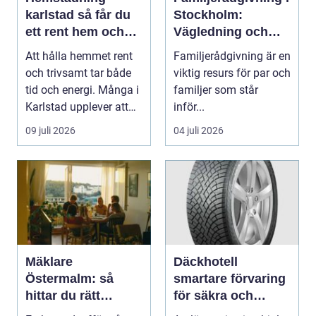
karlstad så får du
Stockholm:
ett rent hem och
Vägledning och
mer tid över
stöd för relationer i
Att hålla hemmet rent
Familjerådgivning är en
kris
och trivsamt tar både
viktig resurs för par och
tid och energi. Många i
familjer som står
Karlstad upplever att
inför...
städningen...
09 juli 2026
04 juli 2026
Mäklare
Däckhotell
Östermalm: så
smartare förvaring
hittar du rätt
för säkra och
partner för din
hållbara däck