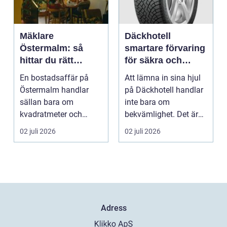
Mäklare
Däckhotell
Östermalm: så
smartare förvaring
hittar du rätt
för säkra och
partner för din
hållbara däck
En bostadsaffär på
Att lämna in sina hjul
bostadsaffär
Östermalm handlar
på Däckhotell handlar
sällan bara om
inte bara om
kvadratmeter och
bekvämlighet. Det är
adress. Om...
också en fråga om
02 juli 2026
02 juli 2026
säk...
Adress