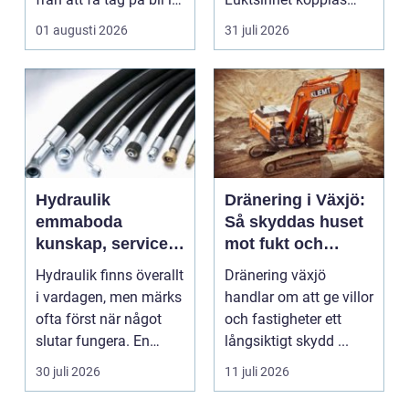
en storstad. Utb...
direkt till hjärnans
01 augusti 2026
31 juli 2026
cent...
Hydraulik
Dränering i Växjö:
emmaboda
Så skyddas huset
kunskap, service
mot fukt och
och rätt lösningar
vattenskador
Hydraulik finns överallt
Dränering växjö
när du behöver
i vardagen, men märks
handlar om att ge villor
dem
ofta först när något
och fastigheter ett
slutar fungera. En
långsiktigt skydd ...
läckande slan...
30 juli 2026
11 juli 2026