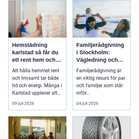
Hemstädning
Familjerådgivning
karlstad så får du
i Stockholm:
ett rent hem och
Vägledning och
mer tid över
stöd för relationer
Att hålla hemmet rent
Familjerådgivning är
i kris
och trivsamt tar både
en viktig resurs för par
tid och energi. Många i
och familjer som står
Karlstad upplever att
inför...
städningen...
09 juli 2026
04 juli 2026