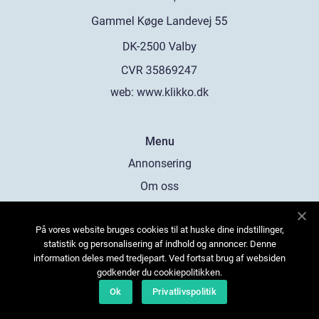
web:
www.klikko.dk
Menu
Annonsering
Om oss
Cookies
På vores website bruges cookies til at huske dine indstillinger,
Kontakta oss
statistik og personalisering af indhold og annoncer. Denne
Sitemap
information deles med tredjepart. Ved fortsat brug af websiden
godkender du cookiepolitikken.
Ok
Privatlivspolitik