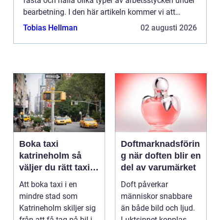
fästa och hålla olika typer av arbetsstycken under
bearbetning. I den här artikeln kommer vi att
utforska chuckar, de...
Tobias Hellman
02 augusti 2026
Boka taxi
Doftmarknadsförin
katrineholm så
g när doften blir en
väljer du rätt taxi
del av varumärket
för trygga resor
Att boka taxi i en
Doft påverkar
mindre stad som
människor snabbare
Katrineholm skiljer sig
än både bild och ljud.
från att få tag på bil i
Luktsinnet kopplas