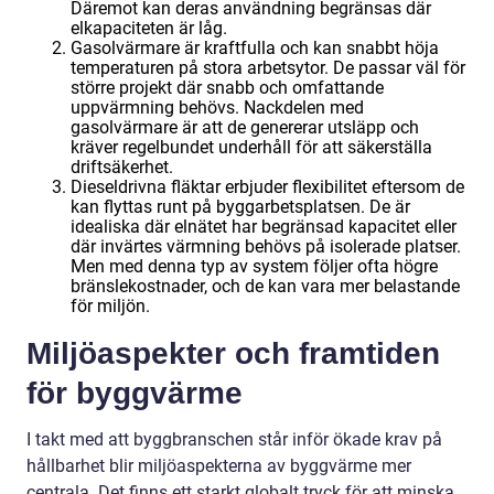
Däremot kan deras användning begränsas där
elkapaciteten är låg.
Gasolvärmare är kraftfulla och kan snabbt höja
temperaturen på stora arbetsytor. De passar väl för
större projekt där snabb och omfattande
uppvärmning behövs. Nackdelen med
gasolvärmare är att de genererar utsläpp och
kräver regelbundet underhåll för att säkerställa
driftsäkerhet.
Dieseldrivna fläktar erbjuder flexibilitet eftersom de
kan flyttas runt på byggarbetsplatsen. De är
idealiska där elnätet har begränsad kapacitet eller
där invärtes värmning behövs på isolerade platser.
Men med denna typ av system följer ofta högre
bränslekostnader, och de kan vara mer belastande
för miljön.
Miljöaspekter och framtiden
för byggvärme
I takt med att byggbranschen står inför ökade krav på
hållbarhet blir miljöaspekterna av byggvärme mer
centrala. Det finns ett starkt globalt tryck för att minska