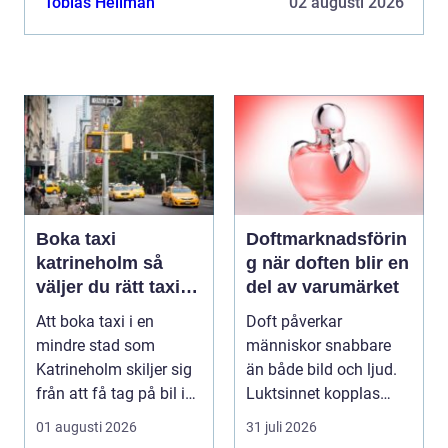
Tobias Hellman
02 augusti 2026
Boka taxi
Doftmarknadsförin
katrineholm så
g när doften blir en
väljer du rätt taxi
del av varumärket
för trygga resor
Att boka taxi i en
Doft påverkar
mindre stad som
människor snabbare
Katrineholm skiljer sig
än både bild och ljud.
från att få tag på bil i
Luktsinnet kopplas
en storstad. Utb...
direkt till hjärnans
01 augusti 2026
31 juli 2026
cent...