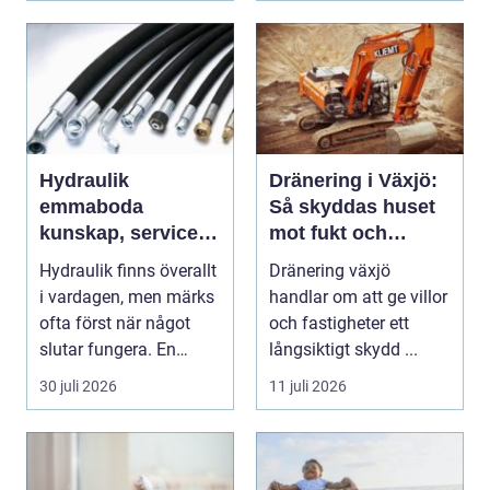
Hydraulik
Dränering i Växjö:
emmaboda
Så skyddas huset
kunskap, service
mot fukt och
och rätt lösningar
vattenskador
Hydraulik finns överallt
Dränering växjö
när du behöver
i vardagen, men märks
handlar om att ge villor
dem
ofta först när något
och fastigheter ett
slutar fungera. En
långsiktigt skydd ...
läckande slan...
30 juli 2026
11 juli 2026