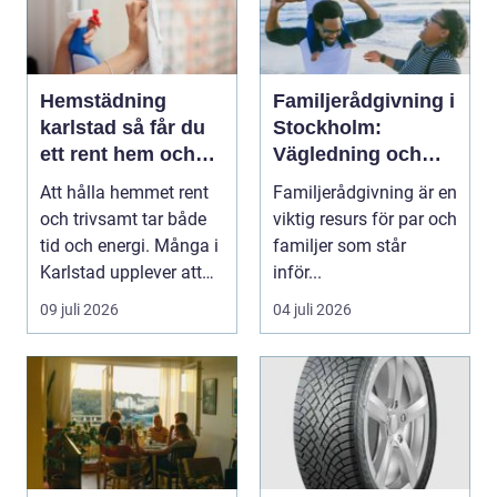
Hemstädning
Familjerådgivning i
karlstad så får du
Stockholm:
ett rent hem och
Vägledning och
mer tid över
stöd för relationer i
Att hålla hemmet rent
Familjerådgivning är en
kris
och trivsamt tar både
viktig resurs för par och
tid och energi. Många i
familjer som står
Karlstad upplever att
inför...
städningen...
09 juli 2026
04 juli 2026