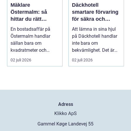
Mäklare
Däckhotell
Östermalm: så
smartare förvaring
hittar du rätt
för säkra och
partner för din
hållbara däck
En bostadsaffär på
Att lämna in sina hjul
bostadsaffär
Östermalm handlar
på Däckhotell handlar
sällan bara om
inte bara om
kvadratmeter och
bekvämlighet. Det är
adress. Om...
också en fråga om
02 juli 2026
02 juli 2026
säk...
Adress