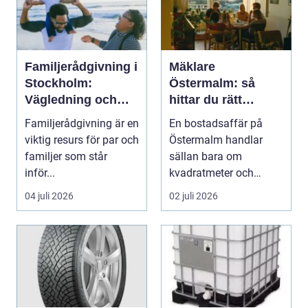
Familjerådgivning i
Mäklare
Stockholm:
Östermalm: så
Vägledning och
hittar du rätt
stöd för relationer i
partner för din
Familjerådgivning är en
En bostadsaffär på
kris
bostadsaffär
viktig resurs för par och
Östermalm handlar
familjer som står
sällan bara om
inför...
kvadratmeter och
adress. Om...
04 juli 2026
02 juli 2026