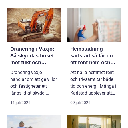
Dränering i Växjö:
Hemstädning
Så skyddas huset
karlstad så får du
mot fukt och
ett rent hem och
vattenskador
mer tid över
Dränering växjö
Att hålla hemmet rent
handlar om att ge villor
och trivsamt tar både
och fastigheter ett
tid och energi. Många i
långsiktigt skydd ...
Karlstad upplever att
städningen...
11 juli 2026
09 juli 2026