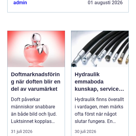
ens p...
admin
01 augusti 2026
Doftmarknadsförin
Hydraulik
g när doften blir en
emmaboda
del av varumärket
kunskap, service
och rätt lösningar
Doft påverkar
Hydraulik finns överallt
när du behöver
människor snabbare
i vardagen, men märks
dem
än både bild och ljud.
ofta först när något
Luktsinnet kopplas
slutar fungera. En
direkt till hjärnans
läckande slan...
31 juli 2026
30 juli 2026
cent...