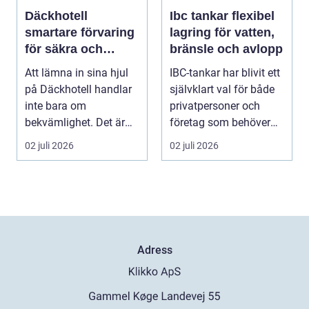
Däckhotell
Ibc tankar flexibel
smartare förvaring
lagring för vatten,
för säkra och
bränsle och avlopp
hållbara däck
Att lämna in sina hjul
IBC-tankar har blivit ett
på Däckhotell handlar
självklart val för både
inte bara om
privatpersoner och
bekvämlighet. Det är
företag som behöver
också en fråga om
lagra eller...
02 juli 2026
02 juli 2026
säk...
Adress